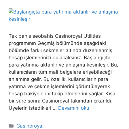
Tek bahis seobahis Casinoroyal Utilities
programının Geçmiş bölümünde aşağıdaki
bölümde farklı sekmeler altında düzenlenmiş
hesap işlemlerinizi bulacaksınız. Başlangıçta
para yatırıma aktarılır ve anlaşma kesinleşir. Bu,
kullanıcıların tüm mali belgelere erişebileceği
anlamına gelir. Bu özellik, kullanıcıların para
yatırma ve çekme işlemlerini görüntüleyerek
hesap bakiyelerini takip etmelerini sağlar. Kısa
bir süre sonra Casinoroyal takımdan çıkarıldı.
Üyelerin istedikleri …
Devamını oku
Kategoriler
Casinoroyal