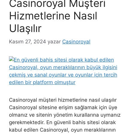
Casinoroyal Müşteri
Hizmetlerine Nasıl
Ulaşılır
Kasım 27, 2024
yazar
Casinoroyal
Casinoroyal müşteri hizmetlerine nasıl ulaşılır
Casinoroyal sitesine erişim sağlamak için üye
olmanız ve sitenin yönetim kurallarına uymanız
gerekmektedir. En güvenli bahis sitesi olarak
kabul edilen Casinoroyal, oyun meraklılarının