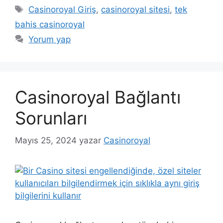
Etiketler
Casinoroyal Giriş
,
casinoroyal sitesi
,
tek
bahis casinoroyal
Yorum yap
Casinoroyal Bağlantı
Sorunları
Mayıs 25, 2024
yazar
Casinoroyal