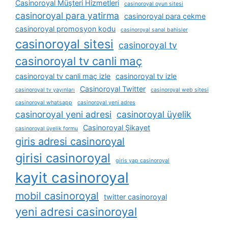
Casinoroyal Müşteri Hizmetleri
casinoroyal oyun sitesi
casinoroyal para yatirma
casinoroyal para çekme
casinoroyal promosyon kodu
casinoroyal sanal bahisler
casinoroyal sitesi
casinoroyal tv
casinoroyal tv canli maç
casinoroyal tv canli maç izle
casinoroyal tv izle
Casinoroyal Twitter
casinoroyal tv yayınları
casinoroyal web sitesi
casinoroyal whatsapp
casinoroyal yeni adres
casinoroyal yeni adresi
casinoroyal üyelik
Casinoroyal Şikayet
casinoroyal üyelik formu
giris adresi casinoroyal
girisi casinoroyal
giris yap casinoroyal
kayit casinoroyal
mobil casinoroyal
twitter casinoroyal
yeni adresi casinoroyal