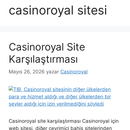
casinoroyal sitesi
Casinoroyal Site
Karşılaştırması
Mayıs 26, 2026
yazar
Casinoroyal
Casinoroyal site karşılaştırması Casinoroyal için
web sitesi, diğer çevrimiçi bahis sitelerinden