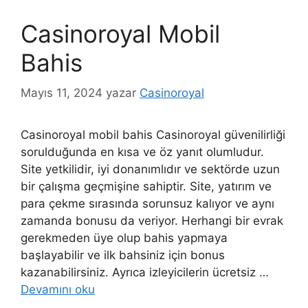
Casinoroyal Mobil
Bahis
Mayıs 11, 2024
yazar
Casinoroyal
Casinoroyal mobil bahis Casinoroyal güvenilirliği
sorulduğunda en kısa ve öz yanıt olumludur.
Site yetkilidir, iyi donanımlıdır ve sektörde uzun
bir çalışma geçmişine sahiptir. Site, yatırım ve
para çekme sırasında sorunsuz kalıyor ve aynı
zamanda bonusu da veriyor. Herhangi bir evrak
gerekmeden üye olup bahis yapmaya
başlayabilir ve ilk bahsiniz için bonus
kazanabilirsiniz. Ayrıca izleyicilerin ücretsiz …
Devamını oku