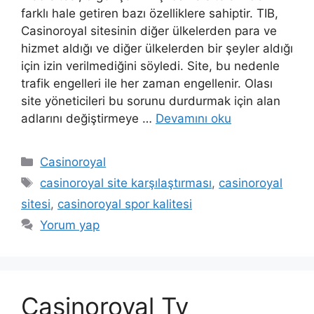
farklı hale getiren bazı özelliklere sahiptir. TIB,
Casinoroyal sitesinin diğer ülkelerden para ve
hizmet aldığı ve diğer ülkelerden bir şeyler aldığı
için izin verilmediğini söyledi. Site, bu nedenle
trafik engelleri ile her zaman engellenir. Olası
site yöneticileri bu sorunu durdurmak için alan
adlarını değiştirmeye …
Devamını oku
Kategoriler
Casinoroyal
Etiketler
casinoroyal site karşılaştırması
,
casinoroyal
sitesi
,
casinoroyal spor kalitesi
Yorum yap
Casinoroyal Tv