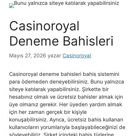
Casinoroyal
Deneme Bahisleri
Mayıs 27, 2026
yazar
Casinoroyal
Casinoroyal deneme bahisleri bahis sistemini
para ödemeden deneyebilirsiniz. Bunu yalnızca
siteye katılarak yapabilirsiniz. Şirkette bir
hesabınız olmalı ve ücretsiz bahisler almak için
üye olmanız gerekir. Her üyeden yardım almak
için her zaman gerçek bir kişiyle
konuşabilirsiniz. Ayrıca, ücretsiz bahis kullanan
kullanıcıların yorumlarıyla başlayabileceğinizi de
söyleyebiliriz. Şirket içindeki bahis türlerine