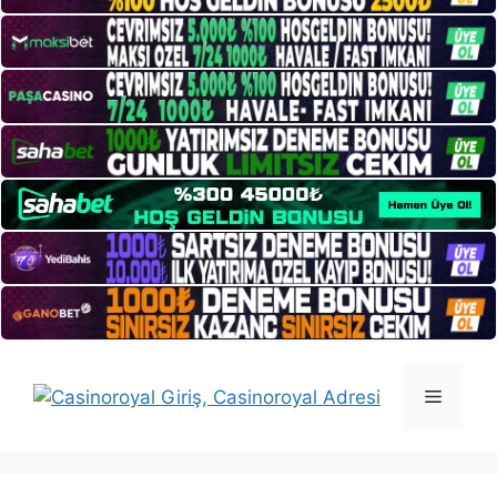
İçeriğe
atla
Menü