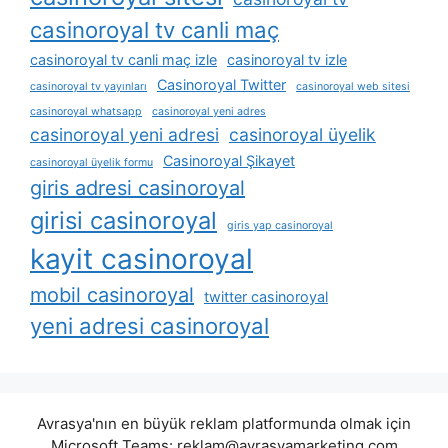
casinoroyal tv canli maç
casinoroyal tv canli maç izle
casinoroyal tv izle
Casinoroyal Twitter
casinoroyal tv yayınları
casinoroyal web sitesi
casinoroyal whatsapp
casinoroyal yeni adres
casinoroyal yeni adresi
casinoroyal üyelik
Casinoroyal Şikayet
casinoroyal üyelik formu
giris adresi casinoroyal
girisi casinoroyal
giris yap casinoroyal
kayit casinoroyal
mobil casinoroyal
twitter casinoroyal
yeni adresi casinoroyal
Avrasya'nın en büyük reklam platformunda olmak için
Microsoft Teams:
reklam@avrasyamarketing.com