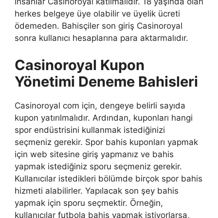
insanlar Casinoroyal katılmalıdır. 18 yaşında olan
herkes belgeye üye olabilir ve üyelik ücreti
ödemeden. Bahisçiler son giriş Casinoroyal
sonra kullanıcı hesaplarına para aktarmalıdır.
Casinoroyal Kupon
Yönetimi Deneme Bahisleri
Casinoroyal com için, dengeye belirli sayıda
kupon yatırılmalıdır. Ardından, kuponları hangi
spor endüstrisini kullanmak istediğinizi
seçmeniz gerekir. Spor bahis kuponları yapmak
için web sitesine giriş yapmanız ve bahis
yapmak istediğiniz sporu seçmeniz gerekir.
Kullanıcılar istedikleri bölümde birçok spor bahis
hizmeti alabilirler. Yapılacak son şey bahis
yapmak için sporu seçmektir. Örneğin,
kullanıcılar futbola bahis yapmak istiyorlarsa,