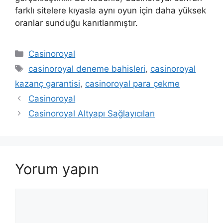
farklı sitelere kıyasla aynı oyun için daha yüksek
oranlar sunduğu kanıtlanmıştır.
Kategoriler
Casinoroyal
Etiketler
casinoroyal deneme bahisleri
,
casinoroyal
kazanç garantisi
,
casinoroyal para çekme
Casinoroyal
Casinoroyal Altyapı Sağlayıcıları
Yorum yapın
Yorum