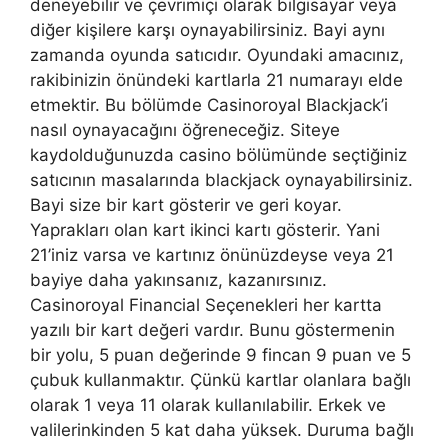
deneyebilir ve çevrimiçi olarak bilgisayar veya
diğer kişilere karşı oynayabilirsiniz. Bayi aynı
zamanda oyunda satıcıdır. Oyundaki amacınız,
rakibinizin önündeki kartlarla 21 numarayı elde
etmektir. Bu bölümde Casinoroyal Blackjack’i
nasıl oynayacağını öğreneceğiz. Siteye
kaydolduğunuzda casino bölümünde seçtiğiniz
satıcının masalarında blackjack oynayabilirsiniz.
Bayi size bir kart gösterir ve geri koyar.
Yaprakları olan kart ikinci kartı gösterir. Yani
21’iniz varsa ve kartınız önünüzdeyse veya 21
bayiye daha yakınsanız, kazanırsınız.
Casinoroyal Financial Seçenekleri her kartta
yazılı bir kart değeri vardır. Bunu göstermenin
bir yolu, 5 puan değerinde 9 fincan 9 puan ve 5
çubuk kullanmaktır. Çünkü kartlar olanlara bağlı
olarak 1 veya 11 olarak kullanılabilir. Erkek ve
valilerinkinden 5 kat daha yüksek. Duruma bağlı