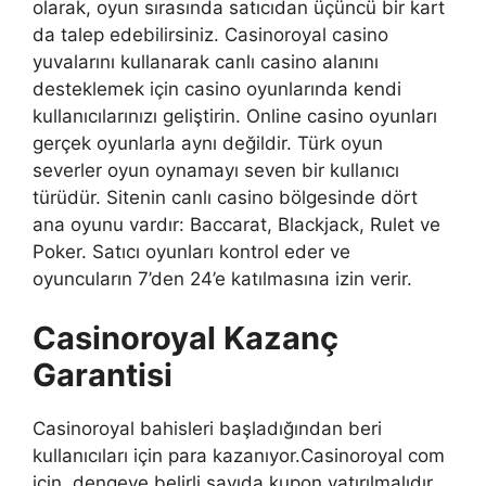
olarak, oyun sırasında satıcıdan üçüncü bir kart
da talep edebilirsiniz. Casinoroyal casino
yuvalarını kullanarak canlı casino alanını
desteklemek için casino oyunlarında kendi
kullanıcılarınızı geliştirin. Online casino oyunları
gerçek oyunlarla aynı değildir. Türk oyun
severler oyun oynamayı seven bir kullanıcı
türüdür. Sitenin canlı casino bölgesinde dört
ana oyunu vardır: Baccarat, Blackjack, Rulet ve
Poker. Satıcı oyunları kontrol eder ve
oyuncuların 7’den 24’e katılmasına izin verir.
Casinoroyal Kazanç
Garantisi
Casinoroyal bahisleri başladığından beri
kullanıcıları için para kazanıyor.Casinoroyal com
için, dengeye belirli sayıda kupon yatırılmalıdır.