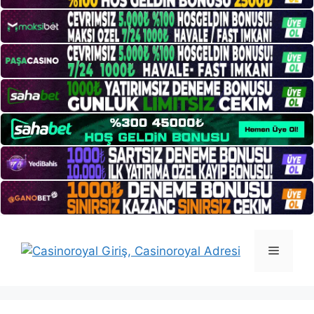
İçeriğe
atla
Menü