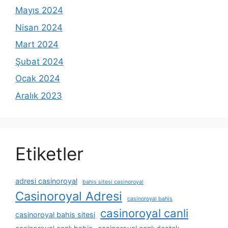
Mayıs 2024
Nisan 2024
Mart 2024
Şubat 2024
Ocak 2024
Aralık 2023
Etiketler
adresi casinoroyal
bahis sitesi casinoroyal
Casinoroyal Adresi
casinoroyal bahis
casinoroyal canli
casinoroyal bahis sitesi