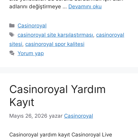
adlarını değiştirmeye …
Devamını oku
Kategoriler
Casinoroyal
Etiketler
casinoroyal site karşılaştırması
,
casinoroyal
sitesi
,
casinoroyal spor kalitesi
Yorum yap
Casinoroyal Yardım
Kayıt
Mayıs 26, 2026
yazar
Casinoroyal
Casinoroyal yardım kayıt Casinoroyal Live