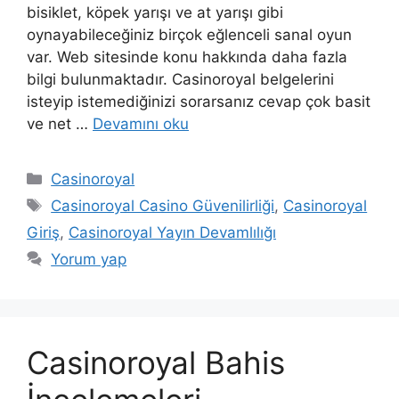
bisiklet, köpek yarışı ve at yarışı gibi
oynayabileceğiniz birçok eğlenceli sanal oyun
var. Web sitesinde konu hakkında daha fazla
bilgi bulunmaktadır. Casinoroyal belgelerini
isteyip istemediğinizi sorarsanız cevap çok basit
ve net …
Devamını oku
Kategoriler
Casinoroyal
Etiketler
Casinoroyal Casino Güvenilirliği
,
Casinoroyal
Giriş
,
Casinoroyal Yayın Devamlılığı
Yorum yap
Casinoroyal Bahis