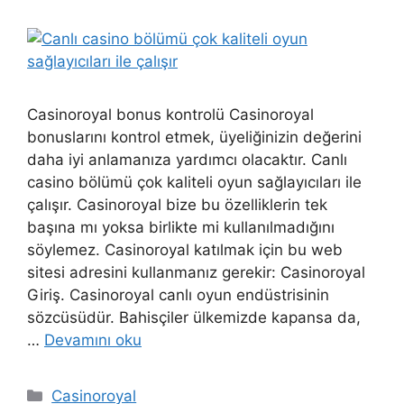
Casinoroyal bonus kontrolü Casinoroyal
bonuslarını kontrol etmek, üyeliğinizin değerini
daha iyi anlamanıza yardımcı olacaktır. Canlı
casino bölümü çok kaliteli oyun sağlayıcıları ile
çalışır. Casinoroyal bize bu özelliklerin tek
başına mı yoksa birlikte mi kullanılmadığını
söylemez. Casinoroyal katılmak için bu web
sitesi adresini kullanmanız gerekir: Casinoroyal
Giriş. Casinoroyal canlı oyun endüstrisinin
sözcüsüdür. Bahisçiler ülkemizde kapansa da,
…
Devamını oku
Kategoriler
Casinoroyal