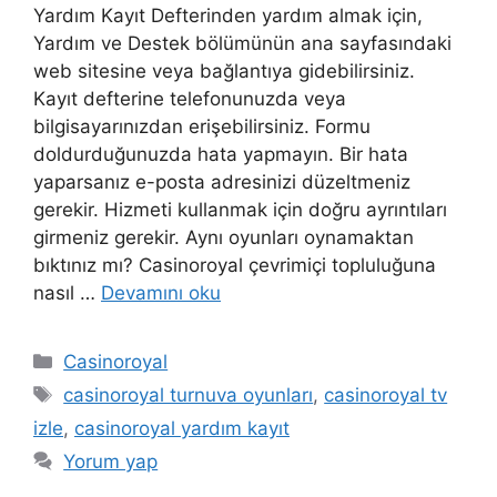
Yardım Kayıt Defterinden yardım almak için,
Yardım ve Destek bölümünün ana sayfasındaki
web sitesine veya bağlantıya gidebilirsiniz.
Kayıt defterine telefonunuzda veya
bilgisayarınızdan erişebilirsiniz. Formu
doldurduğunuzda hata yapmayın. Bir hata
yaparsanız e-posta adresinizi düzeltmeniz
gerekir. Hizmeti kullanmak için doğru ayrıntıları
girmeniz gerekir. Aynı oyunları oynamaktan
bıktınız mı? Casinoroyal çevrimiçi topluluğuna
nasıl …
Devamını oku
Kategoriler
Casinoroyal
Etiketler
casinoroyal turnuva oyunları
,
casinoroyal tv
izle
,
casinoroyal yardım kayıt
Yorum yap