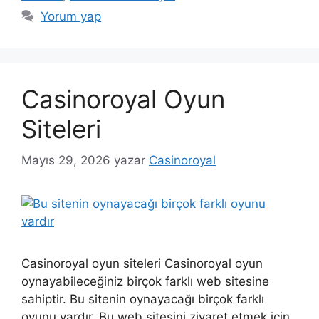
Yorum yap
Casinoroyal Oyun
Siteleri
Mayıs 29, 2026
yazar
Casinoroyal
Casinoroyal oyun siteleri Casinoroyal oyun
oynayabileceğiniz birçok farklı web sitesine
sahiptir. Bu sitenin oynayacağı birçok farklı
oyunu vardır. Bu web sitesini ziyaret etmek için