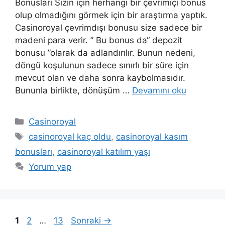
Bonusları Sizin için herhangi bir çevrimiçi bonus
olup olmadığını görmek için bir araştırma yaptık.
Casinoroyal çevrimdışı bonusu size sadece bir
madeni para verir. ” Bu bonus da“ depozit
bonusu ”olarak da adlandırılır. Bunun nedeni,
döngü koşulunun sadece sınırlı bir süre için
mevcut olan ve daha sonra kaybolmasıdır.
Bununla birlikte, dönüşüm …
Devamını oku
Kategoriler
Casinoroyal
Etiketler
casinoroyal kaç oldu
,
casinoroyal kasım
bonusları
,
casinoroyal katılım yaşı
Yorum yap
Sayfa
Sayfa
Sayfa
1
2
…
13
Sonraki
→