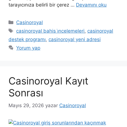
tarayıcınıza belirli bir çerez …
Devamını oku
Kategoriler
Casinoroyal
Etiketler
casinoroyal bahis i̇ncelemeleri
,
casinoroyal
destek programı
,
casinoroyal yeni adresi
Yorum yap
Casinoroyal Kayıt
Sonrası
Mayıs 29, 2026
yazar
Casinoroyal