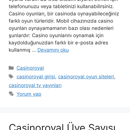
telefonunuzu veya tabletinizi kullanabilirsiniz.
Casino oyunları, bir casinoda oynayabileceğiniz
farklı oyun türleridir. Mobil cihazınızda casino
oyunları oynayamamanın bazı olası nedenleri
şunlardır: Casino oyunlarını oynamak için
kaydolduğunuzdan farklı bir e-posta adres
kullanmış …
Devamını oku
Kategoriler
Casinoroyal
Etiketler
casinoroyal girişi
,
casinoroyal oyun siteleri
,
casinoroyal tv yayınları
Yorum yap
Casinoroyal Üye Sayısı