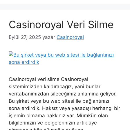
Casinoroyal Veri Silme
Eylül 27, 2025
yazar
Casinoroyal
Casinoroyal veri silme Casinoroyal
sistemimizden kaldıracağız, yani bunları
veritabanımızdan sileceğimiz anlamına geliyor.
Bu şirket veya bu web sitesi ile bağlantınızı
sona erdirdik. Haksız veya yasadışı herhangi bir
işlemin olmama hakkınız var. Mümkün olan
bilgilerinizin ve belgelerinizin artık üye