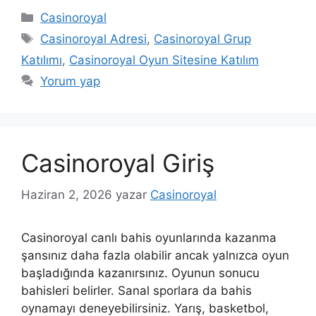
Kategoriler
Casinoroyal
Etiketler
Casinoroyal Adresi
,
Casinoroyal Grup
Katılımı
,
Casinoroyal Oyun Sitesine Katılım
Yorum yap
Casinoroyal Giriş
Haziran 2, 2026
yazar
Casinoroyal
Casinoroyal canlı bahis oyunlarında kazanma
şansınız daha fazla olabilir ancak yalnızca oyun
başladığında kazanırsınız. Oyunun sonucu
bahisleri belirler. Sanal sporlara da bahis
oynamayı deneyebilirsiniz. Yarış, basketbol,