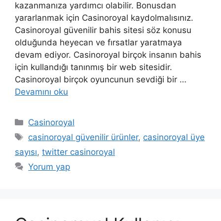
kazanmanıza yardımcı olabilir. Bonusdan
yararlanmak için Casinoroyal kaydolmalısınız.
Casinoroyal güvenilir bahis sitesi söz konusu
olduğunda heyecan ve fırsatlar yaratmaya
devam ediyor. Casinoroyal birçok insanın bahis
için kullandığı tanınmış bir web sitesidir.
Casinoroyal birçok oyuncunun sevdiği bir …
Devamını oku
Kategoriler
Casinoroyal
Etiketler
casinoroyal güvenilir ürünler
,
casinoroyal üye
sayısı
,
twitter casinoroyal
Yorum yap