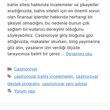
bahis sitesi hakkında incelemeler ve şikayetler
aradığınızda, bahis siteleri için en önemli sorun
olan finansal işlemler hakkında herhangi bir
şikayet olmadığını, bu nedenle bunun çok
sağlam bir kullanıcı deneyimi olduğunu
söyleyebiliriz. Casinoroyal giriş bloğuna göz
attığınızda, makaleler okurken, blog yayınlarına
göz atın, yasaların izin verdiği ölçüde
tarayıcınıza belirli bir çerez …
Devamını oku
Kategoriler
Casinoroyal
Etiketler
casinoroyal bahis i̇ncelemeleri
,
casinoroyal
destek programı
,
casinoroyal yeni adresi
Yorum yap