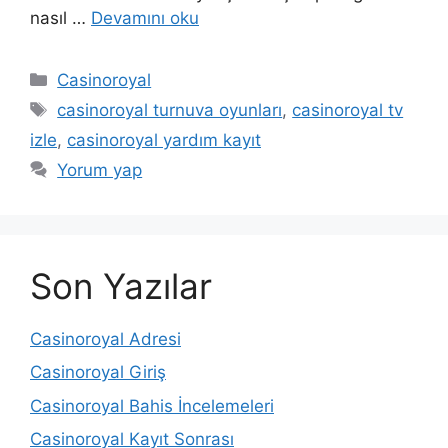
nasıl …
Devamını oku
Kategoriler
Casinoroyal
Etiketler
casinoroyal turnuva oyunları
,
casinoroyal tv
izle
,
casinoroyal yardım kayıt
Yorum yap
Son Yazılar
Casinoroyal Adresi
Casinoroyal Giriş
Casinoroyal Bahis İncelemeleri
Casinoroyal Kayıt Sonrası