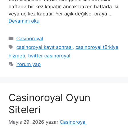
haftada bir kez kapatır, ancak bazen haftada iki
veya üç kez kapatır. Yer açık değilse, oraya …
Devamını oku
Kategoriler
Casinoroyal
Etiketler
casinoroyal kayıt sonrası
,
casinoroyal türkiye
hizmeti
,
twitter casinoroyal
Yorum yap
Casinoroyal Oyun
Siteleri
Mayıs 29, 2026
yazar
Casinoroyal