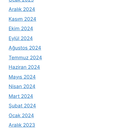
Aralık 2024
Kasım 2024
Ekim 2024
Eylül 2024
Ağustos 2024
Temmuz 2024
Haziran 2024
Mayıs 2024
Nisan 2024
Mart 2024
Şubat 2024
Ocak 2024
Aralık 2023