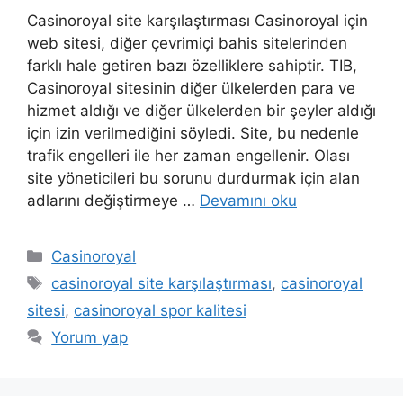
Casinoroyal site karşılaştırması Casinoroyal için
web sitesi, diğer çevrimiçi bahis sitelerinden
farklı hale getiren bazı özelliklere sahiptir. TIB,
Casinoroyal sitesinin diğer ülkelerden para ve
hizmet aldığı ve diğer ülkelerden bir şeyler aldığı
için izin verilmediğini söyledi. Site, bu nedenle
trafik engelleri ile her zaman engellenir. Olası
site yöneticileri bu sorunu durdurmak için alan
adlarını değiştirmeye …
Devamını oku
Kategoriler
Casinoroyal
Etiketler
casinoroyal site karşılaştırması
,
casinoroyal
sitesi
,
casinoroyal spor kalitesi
Yorum yap