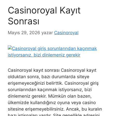
Casinoroyal Kayıt
Sonrası
Mayıs 29, 2026
yazar
Casinoroyal
Casinoroyal kayıt sonrası Casinoroyal kayıt
olduktan sonra, bazı durumlarda siteye
erişemeyeceğinizi belirttik. Casinoroyal giriş
sorunlarından kaçınmak istiyorsanız, bizi
dinlemeniz gerekir. Mümkün olan bazen,
ülkemizde kullandığınız oyuna veya casino
sitesine erişemeyebilirsiniz. Ancak, bu kuralın
bazı istisnaları vardır. Site genellikle adresini