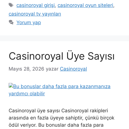
Etiketler
casinoroyal girişi
,
casinoroyal oyun siteleri
,
casinoroyal tv yayınları
Yorum yap
Casinoroyal Üye Sayısı
Mayıs 28, 2026
yazar
Casinoroyal
Casinoroyal üye sayısı Casinoroyal rakipleri
arasında en fazla üyeye sahiptir, çünkü birçok
ödül veriyor. Bu bonuslar daha fazla para