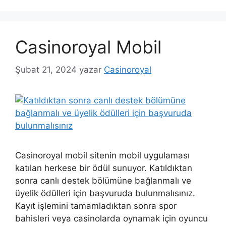
Casinoroyal Mobil
Şubat 21, 2024
yazar
Casinoroyal
Casinoroyal mobil sitenin mobil uygulaması
katılan herkese bir ödül sunuyor. Katıldıktan
sonra canlı destek bölümüne bağlanmalı ve
üyelik ödülleri için başvuruda bulunmalısınız.
Kayıt işlemini tamamladıktan sonra spor
bahisleri veya casinolarda oynamak için oyuncu