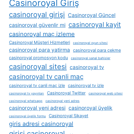
Casinoroyal Giriş
casinoroyal girişi
Casinoroyal Güncel
casinoroyal kayit
casinoroyal güvenlir mi
casinoroyal maç izleme
Casinoroyal Müşteri Hizmetleri
casinoroyal oyun sitesi
casinoroyal para yatirma
casinoroyal para çekme
casinoroyal promosyon kodu
casinoroyal sanal bahisler
casinoroyal sitesi
casinoroyal tv
casinoroyal tv canli maç
casinoroyal tv canli maç izle
casinoroyal tv izle
Casinoroyal Twitter
casinoroyal tv yayınları
casinoroyal web sitesi
casinoroyal whatsapp
casinoroyal yeni adres
casinoroyal yeni adresi
casinoroyal üyelik
Casinoroyal Şikayet
casinoroyal üyelik formu
giris adresi casinoroyal
girisi casinoroyal