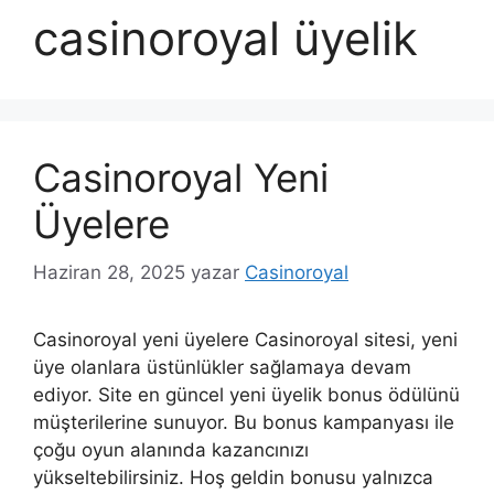
casinoroyal üyelik
Casinoroyal Yeni
Üyelere
Haziran 28, 2025
yazar
Casinoroyal
Casinoroyal yeni üyelere Casinoroyal sitesi, yeni
üye olanlara üstünlükler sağlamaya devam
ediyor. Site en güncel yeni üyelik bonus ödülünü
müşterilerine sunuyor. Bu bonus kampanyası ile
çoğu oyun alanında kazancınızı
yükseltebilirsiniz. Hoş geldin bonusu yalnızca