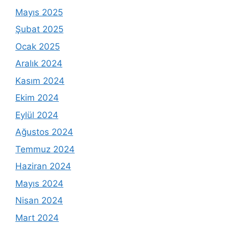
Mayıs 2025
Şubat 2025
Ocak 2025
Aralık 2024
Kasım 2024
Ekim 2024
Eylül 2024
Ağustos 2024
Temmuz 2024
Haziran 2024
Mayıs 2024
Nisan 2024
Mart 2024