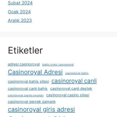
Şubat 2024
Ocak 2024
Aralık 2023
Etiketler
adresi casinoroyal
bahis sitesi casinoroyal
Casinoroyal Adresi
casinoroyal bahis
casinoroyal canli
casinoroyal bahis sitesi
casinoroyal canlı bahis
casinoroyal canlı destek
casinoroyal casino sitesi
casinoroyal casino oyunları
casinoroyal gerçek zamanlı
casinoroyal giris adresi