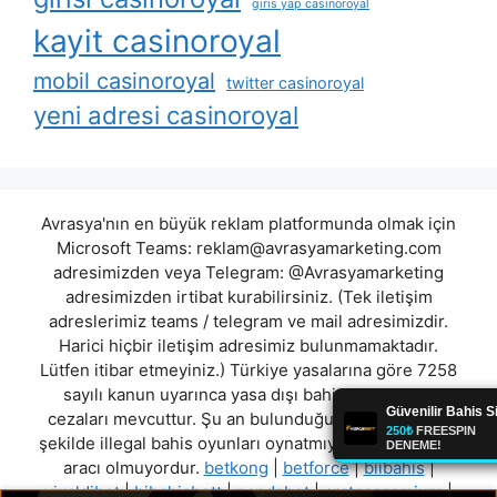
giris yap casinoroyal
kayit casinoroyal
mobil casinoroyal
twitter casinoroyal
yeni adresi casinoroyal
Avrasya'nın en büyük reklam platformunda olmak için
Microsoft Teams:
reklam@avrasyamarketing.com
adresimizden veya Telegram: @Avrasyamarketing
adresimizden irtibat kurabilirsiniz. (Tek iletişim
adreslerimiz teams / telegram ve mail adresimizdir.
Harici hiçbir iletişim adresimiz bulunmamaktadır.
Lütfen itibar etmeyiniz.) Türkiye yasalarına göre 7258
sayılı kanun uyarınca yasa dışı bahis oynamanın
cezaları mevcuttur. Şu an bulunduğunuz site hiç bir
şekilde illegal bahis oyunları oynatmıyor ve oynamaya
aracı olmuyordur.
betkong
|
betforce
|
biibahis
|
vivaldibet
|
bibahisbett
|
pandabet
|
cratospremium
|