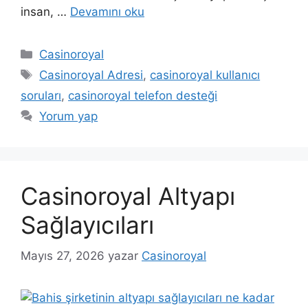
insan, …
Devamını oku
Kategoriler
Casinoroyal
Etiketler
Casinoroyal Adresi
,
casinoroyal kullanıcı
soruları
,
casinoroyal telefon desteği
Yorum yap
Casinoroyal Altyapı
Sağlayıcıları
Mayıs 27, 2026
yazar
Casinoroyal