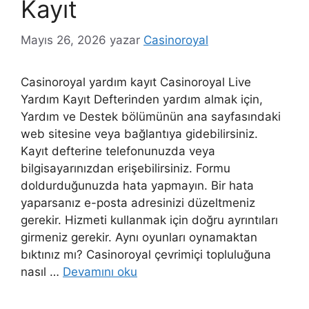
Kayıt
Mayıs 26, 2026
yazar
Casinoroyal
Casinoroyal yardım kayıt Casinoroyal Live
Yardım Kayıt Defterinden yardım almak için,
Yardım ve Destek bölümünün ana sayfasındaki
web sitesine veya bağlantıya gidebilirsiniz.
Kayıt defterine telefonunuzda veya
bilgisayarınızdan erişebilirsiniz. Formu
doldurduğunuzda hata yapmayın. Bir hata
yaparsanız e-posta adresinizi düzeltmeniz
gerekir. Hizmeti kullanmak için doğru ayrıntıları
girmeniz gerekir. Aynı oyunları oynamaktan
bıktınız mı? Casinoroyal çevrimiçi topluluğuna
nasıl …
Devamını oku