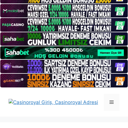
İçeriğe
atla
Menü