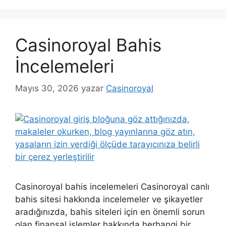
Casinoroyal Bahis
İncelemeleri
Mayıs 30, 2026
yazar
Casinoroyal
Casinoroyal bahis incelemeleri Casinoroyal canlı
bahis sitesi hakkında incelemeler ve şikayetler
aradığınızda, bahis siteleri için en önemli sorun
olan finansal işlemler hakkında herhangi bir