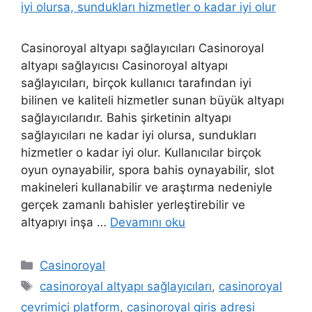
Casinoroyal altyapı sağlayıcıları Casinoroyal
altyapı sağlayıcısı Casinoroyal altyapı
sağlayıcıları, birçok kullanıcı tarafından iyi
bilinen ve kaliteli hizmetler sunan büyük altyapı
sağlayıcılarıdır. Bahis şirketinin altyapı
sağlayıcıları ne kadar iyi olursa, sundukları
hizmetler o kadar iyi olur. Kullanıcılar birçok
oyun oynayabilir, spora bahis oynayabilir, slot
makineleri kullanabilir ve araştırma nedeniyle
gerçek zamanlı bahisler yerleştirebilir ve
altyapıyı inşa …
Devamını oku
Kategoriler
Casinoroyal
Etiketler
casinoroyal altyapı sağlayıcıları
,
casinoroyal
çevrimiçi platform
,
casinoroyal giris adresi