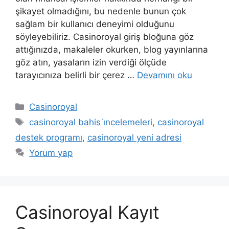
şikayet olmadığını, bu nedenle bunun çok
sağlam bir kullanıcı deneyimi olduğunu
söyleyebiliriz. Casinoroyal giriş bloğuna göz
attığınızda, makaleler okurken, blog yayınlarına
göz atın, yasaların izin verdiği ölçüde
tarayıcınıza belirli bir çerez …
Devamını oku
Kategoriler
Casinoroyal
Etiketler
casinoroyal bahis i̇ncelemeleri
,
casinoroyal
destek programı
,
casinoroyal yeni adresi
Yorum yap
Casinoroyal Kayıt