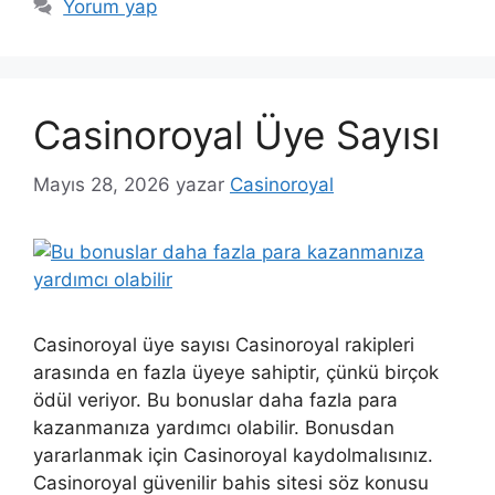
Yorum yap
Casinoroyal Üye Sayısı
Mayıs 28, 2026
yazar
Casinoroyal
Casinoroyal üye sayısı Casinoroyal rakipleri
arasında en fazla üyeye sahiptir, çünkü birçok
ödül veriyor. Bu bonuslar daha fazla para
kazanmanıza yardımcı olabilir. Bonusdan
yararlanmak için Casinoroyal kaydolmalısınız.
Casinoroyal güvenilir bahis sitesi söz konusu