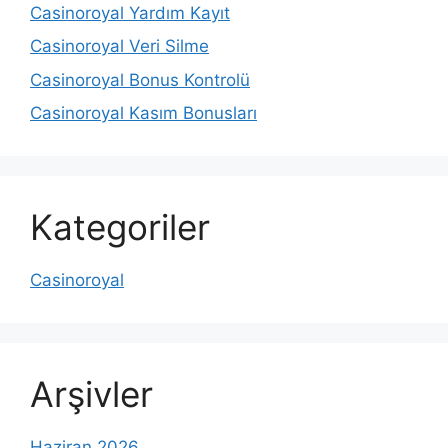
Casinoroyal Yardım Kayıt
Casinoroyal Veri Silme
Casinoroyal Bonus Kontrolü
Casinoroyal Kasım Bonusları
Kategoriler
Casinoroyal
Arşivler
Haziran 2026