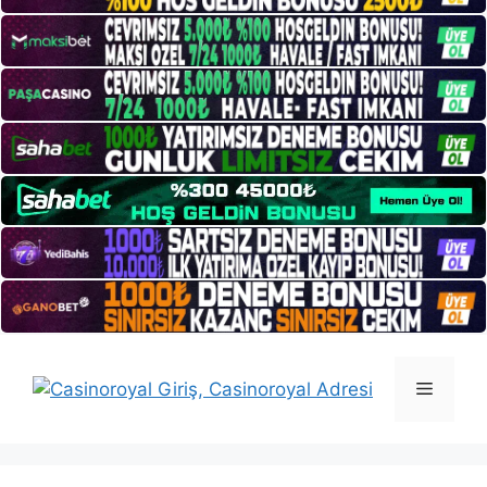
İçeriğe
atla
Menü