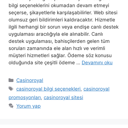
bilgi seçeneklerini okumadan devam etmeyi
seçerse, şikayetlerle karşılaşabilirler. Web sitesi
olumsuz geri bildirimleri kaldıracaktır. Hizmetle
ilgili herhangi bir sorun veya endişe canlı destek
uygulaması aracılığıyla ele alınabilir. Canlı
destek uygulaması, bahisçilerden gelen tüm
soruları zamanında ele alan hızlı ve verimli
müşteri hizmetleri sağlar. Ödeme söz konusu
olduğunda site çeşitli ödeme …
Devamını oku
Kategoriler
Casinoroyal
Etiketler
casinoroyal bilgi seçenekleri
,
casinoroyal
promosyonları
,
casinoroyal sitesi
Yorum yap