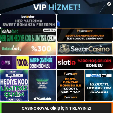
×
CASINOROYAL GİRİŞ İÇİN TIKLAYINIZ!