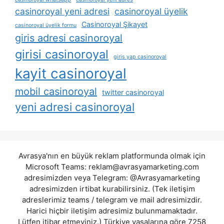
casinoroyal yeni adresi
casinoroyal üyelik
Casinoroyal Şikayet
casinoroyal üyelik formu
giris adresi casinoroyal
girisi casinoroyal
giris yap casinoroyal
kayit casinoroyal
mobil casinoroyal
twitter casinoroyal
yeni adresi casinoroyal
Avrasya'nın en büyük reklam platformunda olmak için
Microsoft Teams:
reklam@avrasyamarketing.com
adresimizden veya Telegram: @Avrasyamarketing
adresimizden irtibat kurabilirsiniz. (Tek iletişim
adreslerimiz teams / telegram ve mail adresimizdir.
Harici hiçbir iletişim adresimiz bulunmamaktadır.
Lütfen itibar etmeyiniz.) Türkiye yasalarına göre 7258