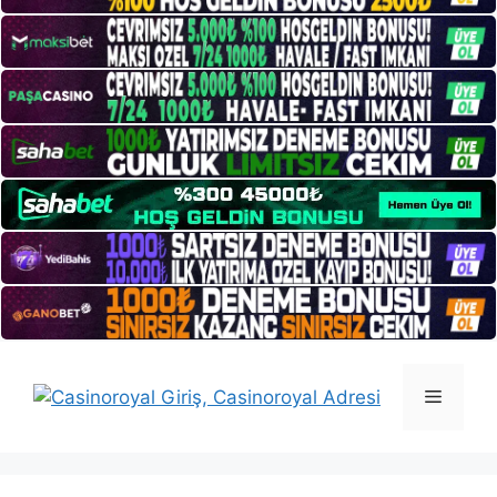
İçeriğe
atla
Menü