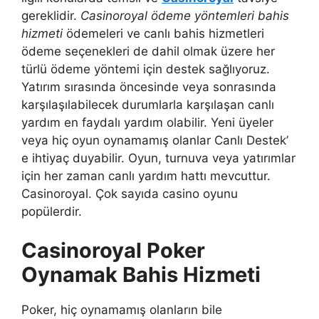
gereklidir.
Casinoroyal ödeme yöntemleri bahis
hizmeti
ödemeleri ve canlı bahis hizmetleri
ödeme seçenekleri de dahil olmak üzere her
türlü ödeme yöntemi için destek sağlıyoruz.
Yatırım sırasında öncesinde veya sonrasında
karşılaşılabilecek durumlarla karşılaşan canlı
yardım en faydalı yardım olabilir. Yeni üyeler
veya hiç oyun oynamamış olanlar Canlı Destek’
e ihtiyaç duyabilir. Oyun, turnuva veya yatırımlar
için her zaman canlı yardım hattı mevcuttur.
Casinoroyal. Çok sayıda casino oyunu
popülerdir.
Casinoroyal Poker
Oynamak Bahis Hizmeti
Poker, hiç oynamamış olanların bile