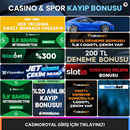
×
CASINOROYAL GİRİŞ İÇİN TIKLAYINIZ!