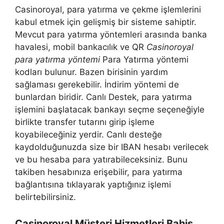
Casinoroyal, para yatırma ve çekme işlemlerini
kabul etmek için gelişmiş bir sisteme sahiptir.
Mevcut para yatırma yöntemleri arasında banka
havalesi, mobil bankacılık ve QR
Casinoroyal
para yatırma yöntemi
Para Yatırma yöntemi
kodları bulunur. Bazen birisinin yardım
sağlaması gerekebilir. İndirim yöntemi de
bunlardan biridir. Canlı Destek, para yatırma
işlemini başlatacak bankayı seçme seçeneğiyle
birlikte transfer tutarını girip işleme
koyabileceğiniz yerdir. Canlı desteğe
kaydolduğunuzda size bir IBAN hesabı verilecek
ve bu hesaba para yatırabileceksiniz. Bunu
takiben hesabınıza erişebilir, para yatırma
bağlantısına tıklayarak yaptığınız işlemi
belirtebilirsiniz.
Casinoroyal Müşteri Hizmetleri Bahis