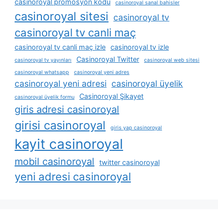
casinoroyal promosyon kodu
casinoroyal sanal bahisler
casinoroyal sitesi
casinoroyal tv
casinoroyal tv canli maç
casinoroyal tv canli maç izle
casinoroyal tv izle
Casinoroyal Twitter
casinoroyal tv yayınları
casinoroyal web sitesi
casinoroyal whatsapp
casinoroyal yeni adres
casinoroyal yeni adresi
casinoroyal üyelik
Casinoroyal Şikayet
casinoroyal üyelik formu
giris adresi casinoroyal
girisi casinoroyal
giris yap casinoroyal
kayit casinoroyal
mobil casinoroyal
twitter casinoroyal
yeni adresi casinoroyal