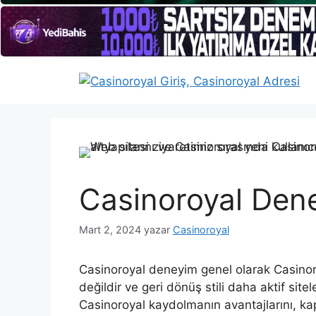
İçeriğe
atla
Casinoroyal Den
Mart 2, 2024
yazar
Casinoroyal
Casinoroyal deneyim genel olarak Casinoroy
değildir ve geri dönüş stili daha aktif sitel
Casinoroyal kaydolmanın avantajlarını, kap