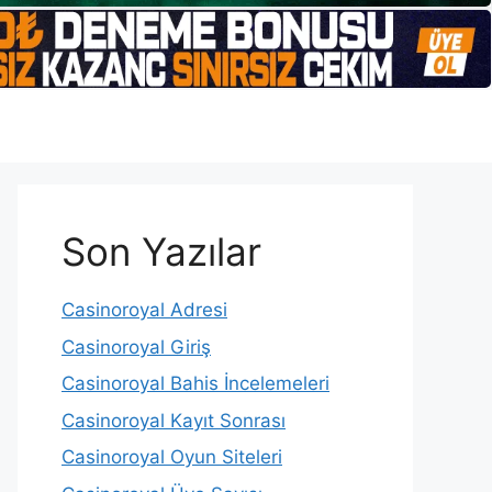
Son Yazılar
Casinoroyal Adresi
Casinoroyal Giriş
Casinoroyal Bahis İncelemeleri
Casinoroyal Kayıt Sonrası
Casinoroyal Oyun Siteleri