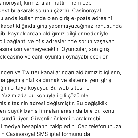
Casinoroyal, kırmızı alan hattını hem cep
rbest bırakarak sorunu çözdü. Casinoroyal
 Şu anda kullanımda olan giriş e-posta adresini
te kapatıldığında giriş yapamayacağımız konusunda
 gibi kaynaklardan aldığımız bilgiler nedeniyle
obil bağlantı ve ofis adreslerinde sorun yaşayan
sına izin vermeyecektir. Oyuncular, son giriş
rek casino ve canlı oyunları oynayabilecekler.
nden ve Twitter kanallarından aldığımız bilgilerin,
a geçmişinizi kaldırmak ve sisteme yeni giriş
ğini ortaya koyuyor. Bu web sitesine
. Yazımızda bu konuyla ilgili çözümler
 sitesinin adresi değişmiştir. Bu değişiklik
en büyük bahis firmaları arasında bile bu konu
 sürdürüyor. Güvenlik önlemi olarak mobil
yal medya hesaplarını takip edin. Cep telefonunuza
için Casinoroyal SMS iptal formunu da