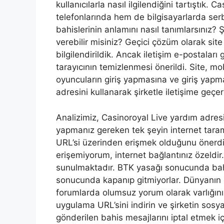
kullanıcılarla nasıl ilgilendiğini tartıştık. 
telefonlarında hem de bilgisayarlarda se
bahislerinin anlamını nasıl tanımlarsınız?
verebilir misiniz? Geçici çözüm olarak si
bilgilendirildik. Ancak iletişim e-postaları
tarayıcının temizlenmesi önerildi. Site, m
oyuncuların giriş yapmasına ve giriş yapma
adresini kullanarak şirketle iletişime geçe
Analizimiz, Casinoroyal Live yardım adresi
yapmanız gereken tek şeyin internet taram
URL’si üzerinden erişmek olduğunu önerdi
erişemiyorum, internet bağlantınız özeldir
sunulmaktadır. BTK yasağı sonucunda bahis
sonucunda kapanıp gitmiyorlar. Dünyanın 
forumlarda olumsuz yorum olarak varlığını
uygulama URL’sini indirin ve şirketin sos
gönderilen bahis mesajlarını iptal etmek 