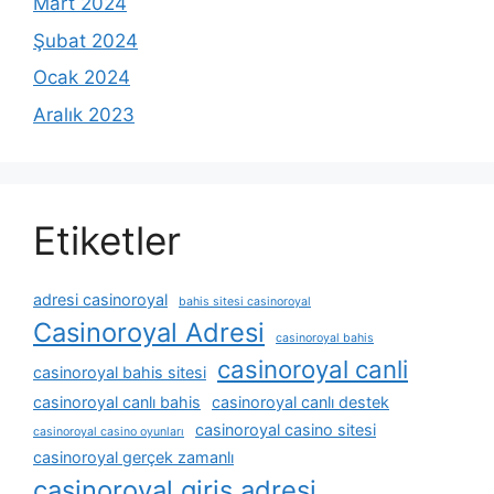
Mart 2024
Şubat 2024
Ocak 2024
Aralık 2023
Etiketler
adresi casinoroyal
bahis sitesi casinoroyal
Casinoroyal Adresi
casinoroyal bahis
casinoroyal canli
casinoroyal bahis sitesi
casinoroyal canlı bahis
casinoroyal canlı destek
casinoroyal casino sitesi
casinoroyal casino oyunları
casinoroyal gerçek zamanlı
casinoroyal giris adresi