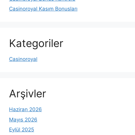
Casinoroyal Kasım Bonusları
Kategoriler
Casinoroyal
Arşivler
Haziran 2026
Mayıs 2026
Eylül 2025