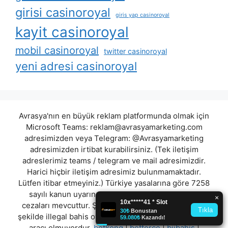
girisi casinoroyal
giris yap casinoroyal
kayit casinoroyal
mobil casinoroyal
twitter casinoroyal
yeni adresi casinoroyal
Avrasya'nın en büyük reklam platformunda olmak için
Microsoft Teams:
reklam@avrasyamarketing.com
adresimizden veya Telegram: @Avrasyamarketing
adresimizden irtibat kurabilirsiniz. (Tek iletişim
adreslerimiz teams / telegram ve mail adresimizdir.
Harici hiçbir iletişim adresimiz bulunmamaktadır.
Lütfen itibar etmeyiniz.) Türkiye yasalarına göre 7258
sayılı kanun uyarınca yasa dışı bahis oynamanın
cezaları mevcuttur. Şu an bulunduğunuz site hiç bir
şekilde illegal bahis oyunları oynatmıyor ve oynamaya
aracı olmuyordur.
betkong
|
betforce
|
biibahis
|