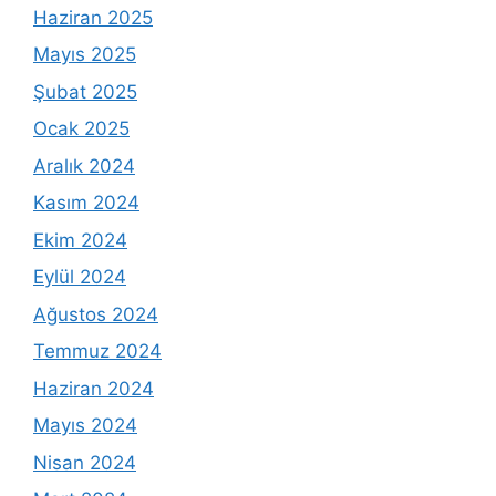
Haziran 2025
Mayıs 2025
Şubat 2025
Ocak 2025
Aralık 2024
Kasım 2024
Ekim 2024
Eylül 2024
Ağustos 2024
Temmuz 2024
Haziran 2024
Mayıs 2024
Nisan 2024