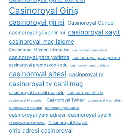
Casinoroyal Giriş
casinoroyal girişi
Casinoroyal Güncel
casinoroyal kayit
casinoroyal güvenlir mi
casinoroyal maç izleme
Casinoroyal Müşteri Hizmetleri
casinoroyal oyun sitesi
casinoroyal para yatirma
casinoroyal para çekme
casinoroyal promosyon kodu
casinoroyal sanal bahisler
casinoroyal sitesi
casinoroyal tv
casinoroyal tv canli maç
casinoroyal tv canli maç izle
casinoroyal tv izle
Casinoroyal Twitter
casinoroyal tv yayınları
casinoroyal web sitesi
casinoroyal whatsapp
casinoroyal yeni adres
casinoroyal yeni adresi
casinoroyal üyelik
Casinoroyal Şikayet
casinoroyal üyelik formu
giris adresi casinoroyal