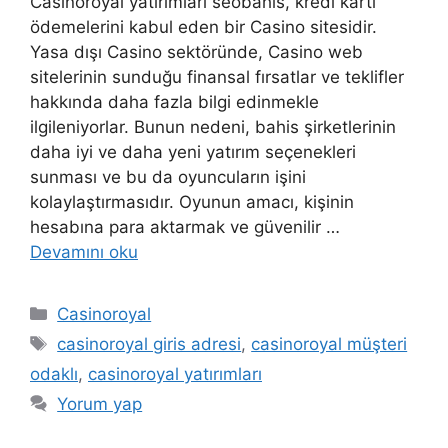
Casinoroyal yatırımları seobahis, kredi kartı
ödemelerini kabul eden bir Casino sitesidir.
Yasa dışı Casino sektöründe, Casino web
sitelerinin sunduğu finansal fırsatlar ve teklifler
hakkında daha fazla bilgi edinmekle
ilgileniyorlar. Bunun nedeni, bahis şirketlerinin
daha iyi ve daha yeni yatırım seçenekleri
sunması ve bu da oyuncuların işini
kolaylaştırmasıdır. Oyunun amacı, kişinin
hesabına para aktarmak ve güvenilir …
Devamını oku
Kategoriler
Casinoroyal
Etiketler
casinoroyal giris adresi
,
casinoroyal müşteri
odaklı
,
casinoroyal yatırımları
Yorum yap