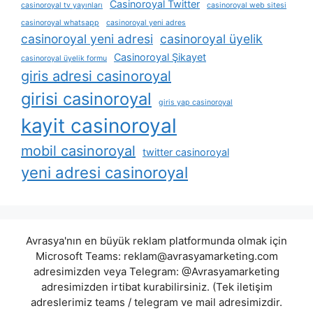
Casinoroyal Twitter
casinoroyal tv yayınları
casinoroyal web sitesi
casinoroyal whatsapp
casinoroyal yeni adres
casinoroyal yeni adresi
casinoroyal üyelik
Casinoroyal Şikayet
casinoroyal üyelik formu
giris adresi casinoroyal
girisi casinoroyal
giris yap casinoroyal
kayit casinoroyal
mobil casinoroyal
twitter casinoroyal
yeni adresi casinoroyal
Avrasya'nın en büyük reklam platformunda olmak için
Microsoft Teams:
reklam@avrasyamarketing.com
adresimizden veya Telegram: @Avrasyamarketing
adresimizden irtibat kurabilirsiniz. (Tek iletişim
adreslerimiz teams / telegram ve mail adresimizdir.