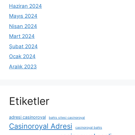
Haziran 2024
Mayıs 2024
Nisan 2024
Mart 2024
Şubat 2024
Ocak 2024
Aralık 2023
Etiketler
adresi casinoroyal
bahis sitesi casinoroyal
Casinoroyal Adresi
casinoroyal bahis