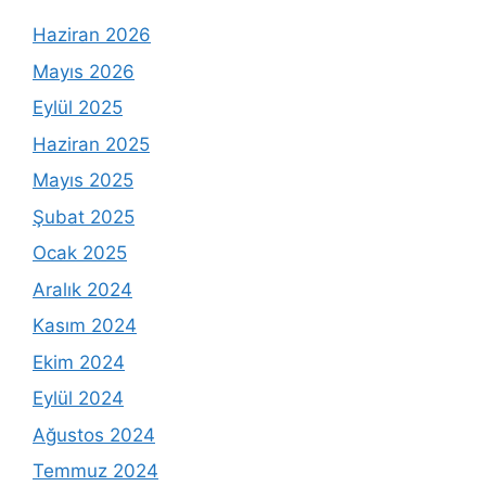
Haziran 2026
Mayıs 2026
Eylül 2025
Haziran 2025
Mayıs 2025
Şubat 2025
Ocak 2025
Aralık 2024
Kasım 2024
Ekim 2024
Eylül 2024
Ağustos 2024
Temmuz 2024