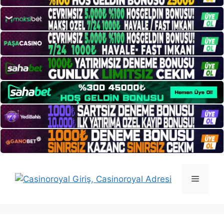
İçeriğe
atla
Menü