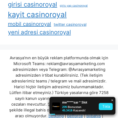
girisi casinoroyal
giris yap casinoroyal
kayit casinoroyal
mobil casinoroyal
twitter casinoroyal
yeni adresi casinoroyal
Avrasya'nın en büyük reklam platformunda olmak için
Microsoft Teams:
reklam@avrasyamarketing.com
adresimizden veya Telegram: @Avrasyamarketing
adresimizden irtibat kurabilirsiniz. (Tek iletişim
adreslerimiz teams / telegram ve mail adresimizdir.
Harici hiçbir iletişim adresimiz bulunmamaktadır.
Lütfen itibar etmeyiniz.) Türkiye yasalarına göre 7258
sayılı kanun uyarınca yasa dışı bahis oynamanın
cezaları mevcuttur. Şu an bulunduğunuz site hiç bir
şekilde illegal bahis oyunları oynatmıyor ve oynamaya
aracı olmuyordur.
betkong
|
betforce
|
biibahis
|