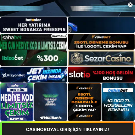
×
CASINOROYAL GİRİŞ İÇİN TIKLAYINIZ!