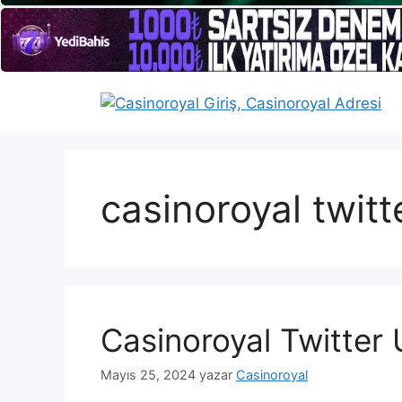
İçeriğe
atla
casinoroyal twit
Casinoroyal Twitter
Mayıs 25, 2024
yazar
Casinoroyal