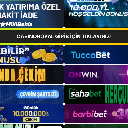
CASINOROYAL GİRİŞ İÇİN TIKLAYINIZ!