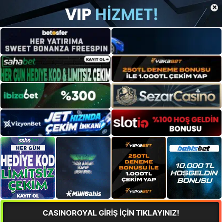
×
CASINOROYAL GİRİŞ İÇİN TIKLAYINIZ!