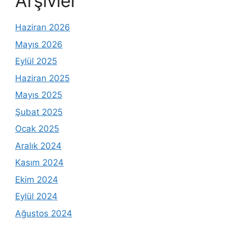
Arşivler
Haziran 2026
Mayıs 2026
Eylül 2025
Haziran 2025
Mayıs 2025
Şubat 2025
Ocak 2025
Aralık 2024
Kasım 2024
Ekim 2024
Eylül 2024
Ağustos 2024