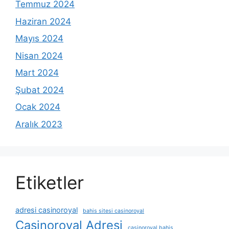
Temmuz 2024
Haziran 2024
Mayıs 2024
Nisan 2024
Mart 2024
Şubat 2024
Ocak 2024
Aralık 2023
Etiketler
adresi casinoroyal
bahis sitesi casinoroyal
Casinoroyal Adresi
casinoroyal bahis