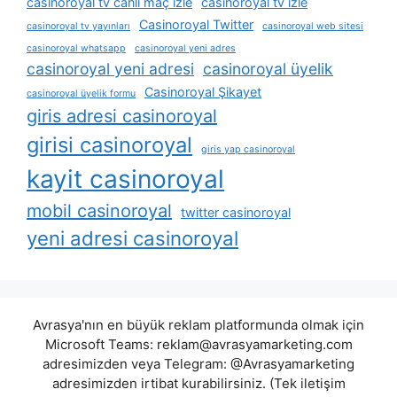
casinoroyal tv canli maç izle
casinoroyal tv izle
Casinoroyal Twitter
casinoroyal tv yayınları
casinoroyal web sitesi
casinoroyal whatsapp
casinoroyal yeni adres
casinoroyal yeni adresi
casinoroyal üyelik
Casinoroyal Şikayet
casinoroyal üyelik formu
giris adresi casinoroyal
girisi casinoroyal
giris yap casinoroyal
kayit casinoroyal
mobil casinoroyal
twitter casinoroyal
yeni adresi casinoroyal
Avrasya'nın en büyük reklam platformunda olmak için
Microsoft Teams:
reklam@avrasyamarketing.com
adresimizden veya Telegram: @Avrasyamarketing
adresimizden irtibat kurabilirsiniz. (Tek iletişim