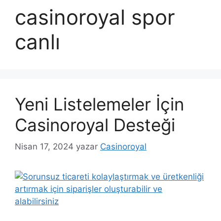
casinoroyal spor
canlı
Yeni Listelemeler İçin
Casinoroyal Desteği
Nisan 17, 2024
yazar
Casinoroyal