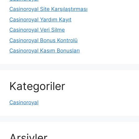
Casinoroyal Site Karşılaştırması
Casinoroyal Yardım Kayıt
Casinoroyal Veri Silme
Casinoroyal Bonus Kontrolü
Casinoroyal Kasım Bonusları
Kategoriler
Casinoroyal
Arşivler