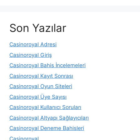
Son Yazılar
Casinoroyal Adresi
Casinoroyal Giriş
Casinoroyal Bahis İncelemeleri
Casinoroyal Kayıt Sonrası
Casinoroyal Oyun Siteleri
Casinoroyal Üye Sayısı
Casinoroyal Kullanıcı Soruları
Casinoroyal Altyapı Sağlayıcıları
Casinoroyal Deneme Bahisleri
Casinoroyal