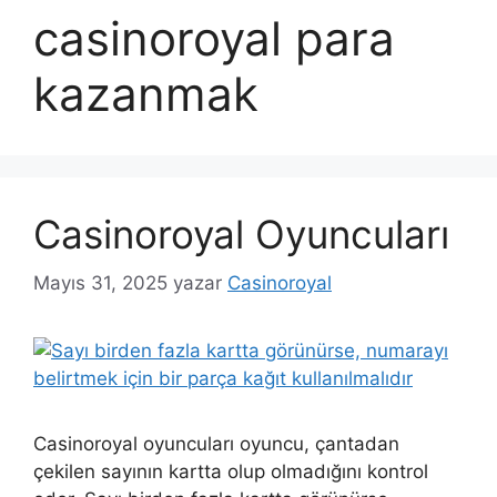
casinoroyal para
kazanmak
Casinoroyal Oyuncuları
Mayıs 31, 2025
yazar
Casinoroyal
Casinoroyal oyuncuları oyuncu, çantadan
çekilen sayının kartta olup olmadığını kontrol