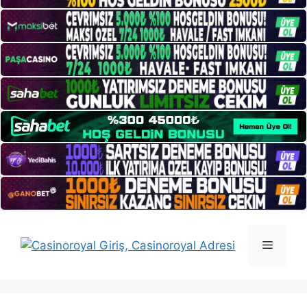
İçeriğe
atla
Menü