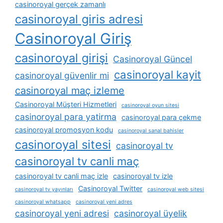
casinoroyal gerçek zamanlı
casinoroyal giris adresi
Casinoroyal Giriş
casinoroyal girişi
Casinoroyal Güncel
casinoroyal kayit
casinoroyal güvenlir mi
casinoroyal maç izleme
Casinoroyal Müşteri Hizmetleri
casinoroyal oyun sitesi
casinoroyal para yatirma
casinoroyal para çekme
casinoroyal promosyon kodu
casinoroyal sanal bahisler
casinoroyal sitesi
casinoroyal tv
casinoroyal tv canli maç
casinoroyal tv canli maç izle
casinoroyal tv izle
Casinoroyal Twitter
casinoroyal tv yayınları
casinoroyal web sitesi
casinoroyal whatsapp
casinoroyal yeni adres
casinoroyal yeni adresi
casinoroyal üyelik