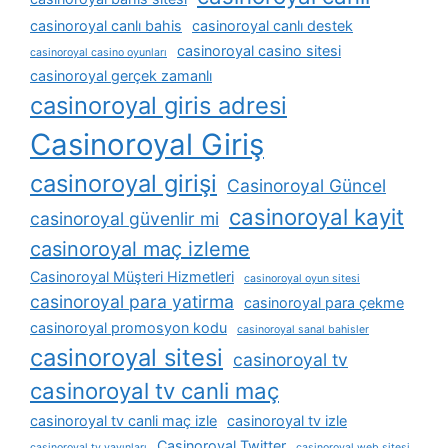
casinoroyal canlı bahis
casinoroyal canlı destek
casinoroyal casino sitesi
casinoroyal casino oyunları
casinoroyal gerçek zamanlı
casinoroyal giris adresi
Casinoroyal Giriş
casinoroyal girişi
Casinoroyal Güncel
casinoroyal kayit
casinoroyal güvenlir mi
casinoroyal maç izleme
Casinoroyal Müşteri Hizmetleri
casinoroyal oyun sitesi
casinoroyal para yatirma
casinoroyal para çekme
casinoroyal promosyon kodu
casinoroyal sanal bahisler
casinoroyal sitesi
casinoroyal tv
casinoroyal tv canli maç
casinoroyal tv canli maç izle
casinoroyal tv izle
Casinoroyal Twitter
casinoroyal tv yayınları
casinoroyal web sitesi