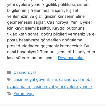
yeni üyelere yönelik gizlilik politikası, sistem
bilgilerinin şifrelenmesini içerir, kişisel
verilerinizin ve gizliliğinizin kimsenin eline
geçmemesini sağlar. Casinoroyal Yeni Üyeler
için kayıt işlemi basittir. Kaydol butonuna
tıkladıktan sonra, doğru bilgileri vermeniz ve e-
posta hesabınıza gönderilen doğrulama
prosedürlerinden geçmeniz istenecektir. Bu
nasıl başarılıyor? Tüm bu işlemleri 1 saniyeden
kısa sürede tamamlayın …
Devamını oku
Kategoriler
Casinoroyal
Etiketler
casinoroyal güvenlir mi
,
casinoroyal mobil
uygulamalar
,
casinoroyal yeni üyelere yönelik
Yorum yap