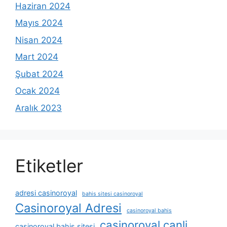
Haziran 2024
Mayıs 2024
Nisan 2024
Mart 2024
Şubat 2024
Ocak 2024
Aralık 2023
Etiketler
adresi casinoroyal
bahis sitesi casinoroyal
Casinoroyal Adresi
casinoroyal bahis
casinoroyal canli
casinoroyal bahis sitesi