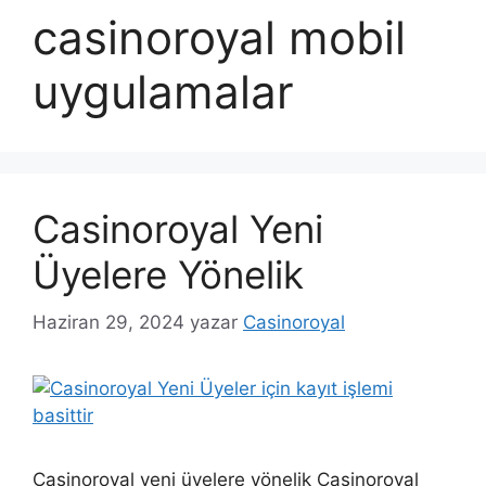
casinoroyal mobil
uygulamalar
Casinoroyal Yeni
Üyelere Yönelik
Haziran 29, 2024
yazar
Casinoroyal
Casinoroyal yeni üyelere yönelik Casinoroyal