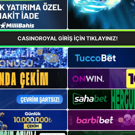
CASINOROYAL GİRİŞ İÇİN TIKLAYINIZ!