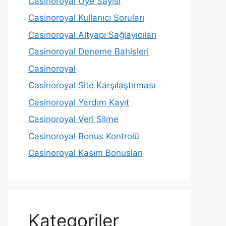
Casinoroyal Üye Sayısı
Casinoroyal Kullanıcı Soruları
Casinoroyal Altyapı Sağlayıcıları
Casinoroyal Deneme Bahisleri
Casinoroyal
Casinoroyal Site Karşılaştırması
Casinoroyal Yardım Kayıt
Casinoroyal Veri Silme
Casinoroyal Bonus Kontrolü
Casinoroyal Kasım Bonusları
Kategoriler