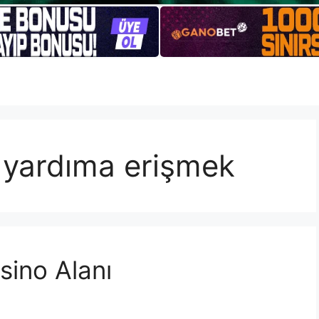
ı yardıma erişmek
sino Alanı