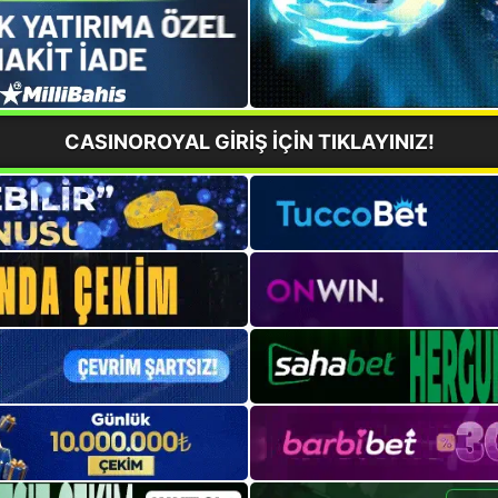
CASINOROYAL GİRİŞ İÇİN TIKLAYINIZ!