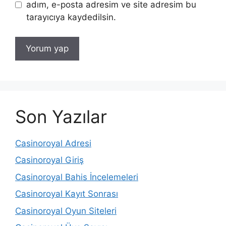
adım, e-posta adresim ve site adresim bu
tarayıcıya kaydedilsin.
Son Yazılar
Casinoroyal Adresi
Casinoroyal Giriş
Casinoroyal Bahis İncelemeleri
Casinoroyal Kayıt Sonrası
Casinoroyal Oyun Siteleri