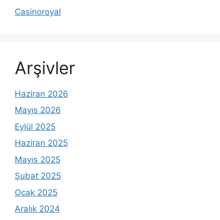
Casinoroyal
Arşivler
Haziran 2026
Mayıs 2026
Eylül 2025
Haziran 2025
Mayıs 2025
Şubat 2025
Ocak 2025
Aralık 2024