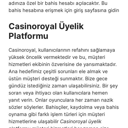
adınıza özel bir bahis hesabı açılacaktır. Bu
bahis hesabına erişmek için giriş sayfasına gidin
Casinoroyal Üyelik
Platformu
Casinoroyal, kullanıcılarının refahını sağlamaya
yüksek öncelik vermektedir ve bu, müşteri
hizmetleri ekibinin özverisine de yansımaktadır.
Ana hedefimiz çeşitli sorunları ele almak ve
üstün müşteri desteği sunmaktır. Bize gece
gündüz istediğiniz zaman ulaşabilirsiniz. Bir şey
soran veya ihtiyacı olan kullanıcılara hemen
yanıt verin. Onlar oyunculara her zaman nazik
sözler söylerler. Bahisçiler, kaydolma veya bahis
oynama gibi farklı işlem türleri için müşteri
hizmetlerine ulaşabilir
Casinoroyal üyelik