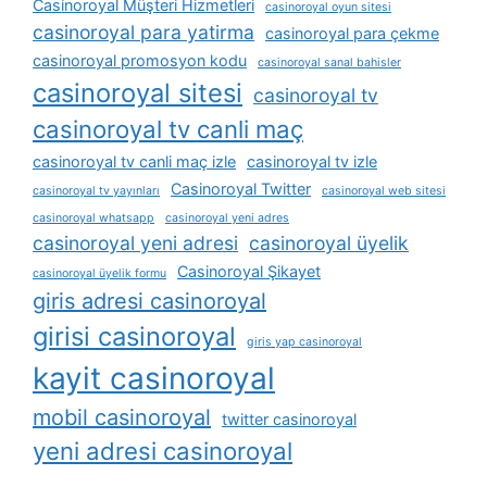
Casinoroyal Müşteri Hizmetleri
casinoroyal oyun sitesi
casinoroyal para yatirma
casinoroyal para çekme
casinoroyal promosyon kodu
casinoroyal sanal bahisler
casinoroyal sitesi
casinoroyal tv
casinoroyal tv canli maç
casinoroyal tv canli maç izle
casinoroyal tv izle
Casinoroyal Twitter
casinoroyal tv yayınları
casinoroyal web sitesi
casinoroyal whatsapp
casinoroyal yeni adres
casinoroyal yeni adresi
casinoroyal üyelik
Casinoroyal Şikayet
casinoroyal üyelik formu
giris adresi casinoroyal
girisi casinoroyal
giris yap casinoroyal
kayit casinoroyal
mobil casinoroyal
twitter casinoroyal
yeni adresi casinoroyal