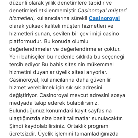
düzenli olarak yıllık denetimlere tabidir ve
denetimleri etkilenmemiştir
Casinoroyal müşteri
hizmetleri
, kullanıcılarına sürekli
Casinoroyal
olarak yüksek kaliteli müşteri hizmetleri ve
hizmetleri sunan, sevilen bir çevrimiçi casino
platformudur. Bu konuda olumlu
değerlendirmeler ve değerlendirmeler çoktur.
Yeni bahisçiler bu nedenle sıklıkla bu seçeneği
tercih ediyor Bu bahis sitesinin mükemmel
hizmetini duyanlar üyelik sitesi arıyorlar.
Casinoroyal, kullanıcılarına daha güvenilir
hizmet verebilmek için sık sık adresini
değiştiriyor. Casinoroyal mevcut adresini sosyal
medyada takip ederek bulabilirsiniz.
Bulunduğunuz konumdaki kayıt sayfasına
ulaştığınızda size basit talimatlar sunulacaktır.
Şimdi kaydolabilirsiniz. Ortaklık programı
ücretsizdir. Üyelik işlemini tamamladığınızda