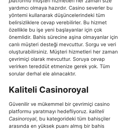
platformu
müşteri hizmetleri her zaman size
yardımcı olmaya hazırdır. Casino severler bu
yöntemi kullanarak düşüncelerindeki tüm
belirsizliklere cevap verebilirler. Bu hizmet
özellikle bu işe yeni başlayanlar için çok
önemlidir. Bahis sürecine aşina olmayanlar için
canlı müşteri desteği mevcuttur. Sorgu ve veri
oluşturabilirsiniz. Müşteri hizmetleri her zaman
çevrimiçi olarak mevcuttur. Soruya cevap
verirken tereddüt etmenize gerek yok. Tüm
sorular derhal ele alınacaktır.
Kaliteli Casinoroyal
Güvenilir ve mükemmel bir çevrimiçi casino
platformu yaratmayı hedefliyoruz.
kaliteli
Casinoroyal
, bu kategorideki tüm bahisçiler
arasında en yüksek puanı almış bir bahis