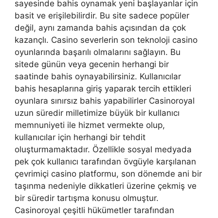
sayesinde bahis oynamak yeni başlayanlar için
basit ve erişilebilirdir. Bu site sadece popüler
değil, aynı zamanda bahis açısından da çok
kazançlı. Casino severlerin son teknoloji casino
oyunlarında başarılı olmalarını sağlayın. Bu
sitede günün veya gecenin herhangi bir
saatinde bahis oynayabilirsiniz. Kullanıcılar
bahis hesaplarına giriş yaparak tercih ettikleri
oyunlara sınırsız bahis yapabilirler Casinoroyal
uzun süredir milletimize büyük bir kullanıcı
memnuniyeti ile hizmet vermekte olup,
kullanıcılar için herhangi bir tehdit
oluşturmamaktadır. Özellikle sosyal medyada
pek çok kullanıcı tarafından övgüyle karşılanan
çevrimiçi casino platformu, son dönemde ani bir
taşınma nedeniyle dikkatleri üzerine çekmiş ve
bir süredir tartışma konusu olmuştur.
Casinoroyal çeşitli hükümetler tarafından