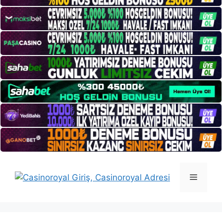
İçeriğe
atla
Menü