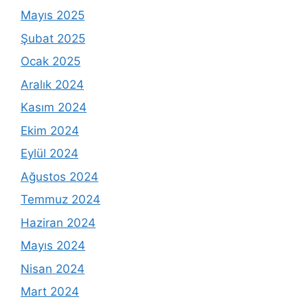
Mayıs 2025
Şubat 2025
Ocak 2025
Aralık 2024
Kasım 2024
Ekim 2024
Eylül 2024
Ağustos 2024
Temmuz 2024
Haziran 2024
Mayıs 2024
Nisan 2024
Mart 2024