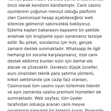
öncü olarak kendisini kanıtlamıştır. Canlı casino
oyunlarının çoğunun mevcut olduğu platform
olan Casinoroyal hesap açabileceğiniz web
sitemize gelmenizi sabırsızlıkla bekliyoruz.
Ejderha kaplan bakarasını kapsamlı bir şekilde
anlamak için krupiyerle oyun oynamanız tavsiye
edilir. Bu şirket, sorularınız için hızlı, gerçek
zamanlı destek sunmaktadır. Whatsapp ile ilgili
herhangi bir sorunla karşılaşırsanız, özel canlı
destek ekibimiz bunları sizin için derhal ele
alacak ve çözecektir. Gereksiz düşük ücretler,
euro cinsinden teknik para yatırma yöntemi,
kriket sektöründe çok cazip faiz oranları,
Casinoroyal tüm casino oyun türlerinde liderdir
ve aynı zamanda casino premium hizmetleri de
sunmaktadır. Web sayfası, tüm üyeler
tarafından oldukça aranan canlı meyve
oyunlarının kapsamlı bir listesini sunar. Piyasada