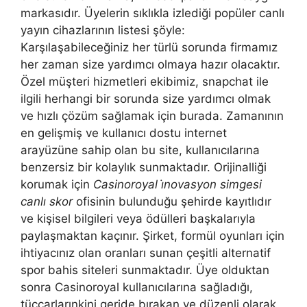
markasıdır. Üyelerin sıklıkla izlediği popüler canlı
yayın cihazlarının listesi şöyle:
Karşılaşabileceğiniz her türlü sorunda firmamız
her zaman size yardımcı olmaya hazır olacaktır.
Özel müşteri hizmetleri ekibimiz, snapchat ile
ilgili herhangi bir sorunda size yardımcı olmak
ve hızlı çözüm sağlamak için burada. Zamanının
en gelişmiş ve kullanıcı dostu internet
arayüzüne sahip olan bu site, kullanıcılarına
benzersiz bir kolaylık sunmaktadır. Orijinalliği
korumak için
Casinoroyal i̇novasyon simgesi
canlı skor
ofisinin bulunduğu şehirde kayıtlıdır
ve kişisel bilgileri veya ödülleri başkalarıyla
paylaşmaktan kaçınır. Şirket, formül oyunları için
ihtiyacınız olan oranları sunan çeşitli alternatif
spor bahis siteleri sunmaktadır. Üye olduktan
sonra Casinoroyal kullanıcılarına sağladığı,
tüccarlarınkini geride bırakan ve düzenli olarak