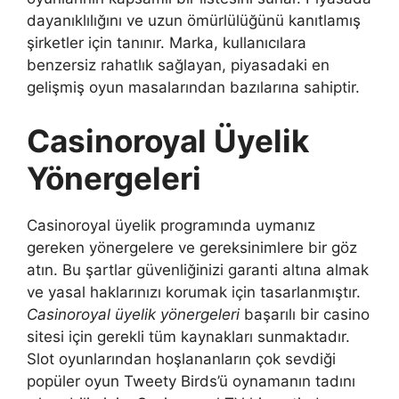
dayanıklılığını ve uzun ömürlülüğünü kanıtlamış
şirketler için tanınır. Marka, kullanıcılara
benzersiz rahatlık sağlayan, piyasadaki en
gelişmiş oyun masalarından bazılarına sahiptir.
Casinoroyal Üyelik
Yönergeleri
Casinoroyal üyelik programında uymanız
gereken yönergelere ve gereksinimlere bir göz
atın. Bu şartlar güvenliğinizi garanti altına almak
ve yasal haklarınızı korumak için tasarlanmıştır.
Casinoroyal üyelik yönergeleri
başarılı bir casino
sitesi için gerekli tüm kaynakları sunmaktadır.
Slot oyunlarından hoşlananların çok sevdiği
popüler oyun Tweety Birds’ü oynamanın tadını