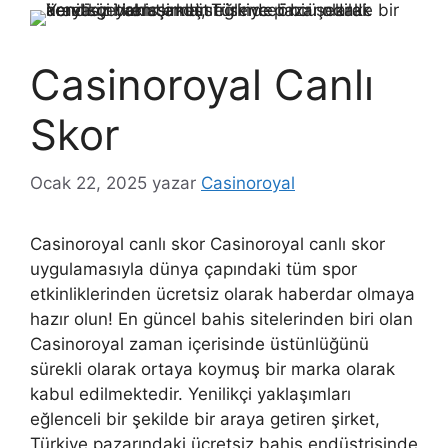
Casinoroyal Canlı
Skor
Ocak 22, 2025
yazar
Casinoroyal
Casinoroyal canlı skor Casinoroyal canlı skor
uygulamasıyla dünya çapındaki tüm spor
etkinliklerinden ücretsiz olarak haberdar olmaya
hazır olun! En güncel bahis sitelerinden biri olan
Casinoroyal zaman içerisinde üstünlüğünü
sürekli olarak ortaya koymuş bir marka olarak
kabul edilmektedir. Yenilikçi yaklaşımları
eğlenceli bir şekilde bir araya getiren şirket,
Türkiye pazarındaki ücretsiz bahis endüstrisinde