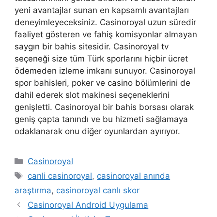
yeni avantajlar sunan en kapsamlı avantajları
deneyimleyeceksiniz. Casinoroyal uzun süredir
faaliyet gösteren ve fahiş komisyonlar almayan
saygın bir bahis sitesidir. Casinoroyal tv
seçeneği size tüm Türk sporlarını hiçbir ücret
ödemeden izleme imkanı sunuyor. Casinoroyal
spor bahisleri, poker ve casino bölümlerini de
dahil ederek slot makinesi seçeneklerini
genişletti. Casinoroyal bir bahis borsası olarak
geniş çapta tanındı ve bu hizmeti sağlamaya
odaklanarak onu diğer oyunlardan ayırıyor.
Kategoriler
Casinoroyal
Etiketler
canli casinoroyal
,
casinoroyal anında
araştırma
,
casinoroyal canlı skor
Casinoroyal Android Uygulama