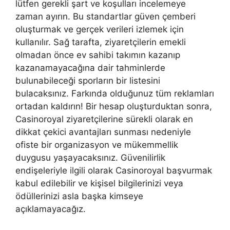
lütfen gerekli şart ve koşulları incelemeye
zaman ayırın. Bu standartlar güven çemberi
oluşturmak ve gerçek verileri izlemek için
kullanılır. Sağ tarafta, ziyaretçilerin emekli
olmadan önce ev sahibi takımın kazanıp
kazanamayacağına dair tahminlerde
bulunabileceği sporların bir listesini
bulacaksınız. Farkında olduğunuz tüm reklamları
ortadan kaldırın! Bir hesap oluşturduktan sonra,
Casinoroyal ziyaretçilerine sürekli olarak en
dikkat çekici avantajları sunması nedeniyle
ofiste bir organizasyon ve mükemmellik
duygusu yaşayacaksınız. Güvenilirlik
endişeleriyle ilgili olarak Casinoroyal başvurmak
kabul edilebilir ve kişisel bilgilerinizi veya
ödüllerinizi asla başka kimseye
açıklamayacağız.