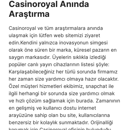
Casinoroyal Anında
Araştırma
Casinoroyal ve tüm araştırmalara anında
ulaşmak için lütfen web sitemizi ziyaret
edin.Kendini yalnızca inovasyonun simgesi
olarak öne süren bir marka, küresel pazarın en
saygın markasıdır. Üyelerin sıklıkla izlediği
popüler canlı yayın cihazlarının listesi şöyle:
Karşılaşabileceğiniz her türlü sorunda firmamız
her zaman size yardımcı olmaya hazır olacaktır.
Özel müşteri hizmetleri ekibimiz, snapchat ile
ilgili herhangi bir sorunda size yardımcı olmak
ve hızlı çözüm sağlamak için burada. Zamanının
en gelişmiş ve kullanıcı dostu internet
arayüzüne sahip olan bu site, kullanıcılarına
benzersiz bir kolaylık sunmaktadır. Orijinalliği
korumak için Casinoroyal ofisinin bulunduğu