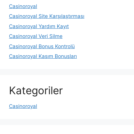
Casinoroyal
Casinoroyal Site Karşılaştırması
Casinoroyal Yardım Kayıt
Casinoroyal Veri Silme
Casinoroyal Bonus Kontrolü
Casinoroyal Kasım Bonusları
Kategoriler
Casinoroyal