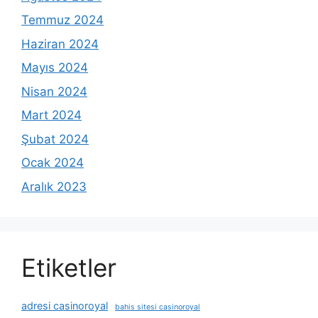
Temmuz 2024
Haziran 2024
Mayıs 2024
Nisan 2024
Mart 2024
Şubat 2024
Ocak 2024
Aralık 2023
Etiketler
adresi casinoroyal
bahis sitesi casinoroyal