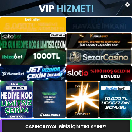
×
CASINOROYAL GİRİŞ İÇİN TIKLAYINIZ!