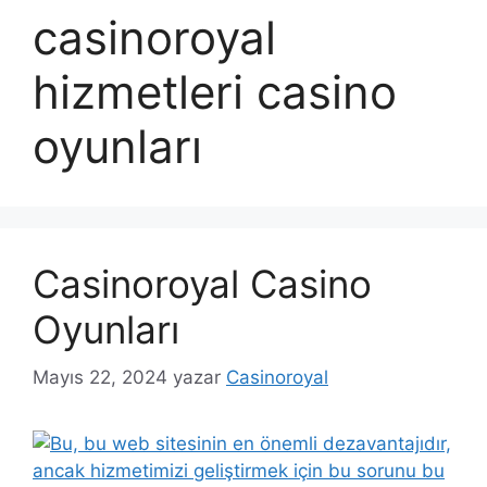
casinoroyal
hizmetleri casino
oyunları
Casinoroyal Casino
Oyunları
Mayıs 22, 2024
yazar
Casinoroyal