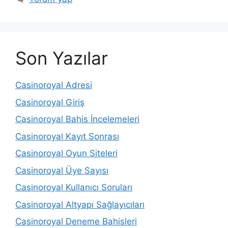
Son Yazılar
Casinoroyal Adresi
Casinoroyal Giriş
Casinoroyal Bahis İncelemeleri
Casinoroyal Kayıt Sonrası
Casinoroyal Oyun Siteleri
Casinoroyal Üye Sayısı
Casinoroyal Kullanıcı Soruları
Casinoroyal Altyapı Sağlayıcıları
Casinoroyal Deneme Bahisleri