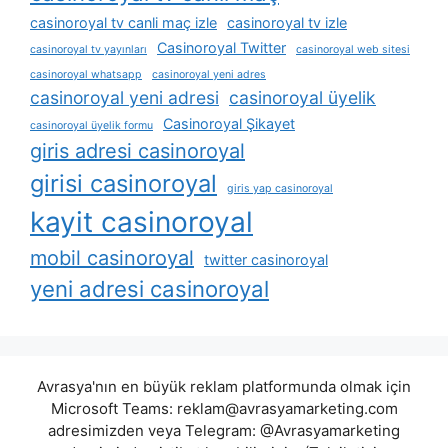
casinoroyal tv canli maç izle
casinoroyal tv izle
Casinoroyal Twitter
casinoroyal tv yayınları
casinoroyal web sitesi
casinoroyal whatsapp
casinoroyal yeni adres
casinoroyal yeni adresi
casinoroyal üyelik
Casinoroyal Şikayet
casinoroyal üyelik formu
giris adresi casinoroyal
girisi casinoroyal
giris yap casinoroyal
kayit casinoroyal
mobil casinoroyal
twitter casinoroyal
yeni adresi casinoroyal
Avrasya'nın en büyük reklam platformunda olmak için
Microsoft Teams:
reklam@avrasyamarketing.com
adresimizden veya Telegram: @Avrasyamarketing