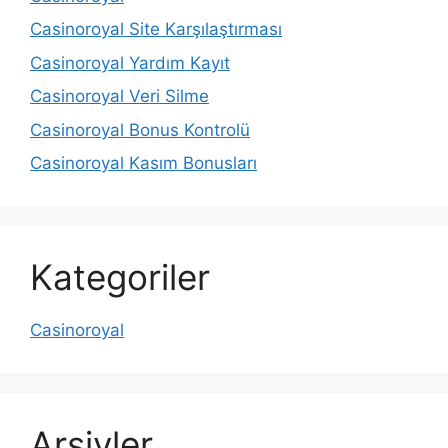
Casinoroyal Site Karşılaştırması
Casinoroyal Yardım Kayıt
Casinoroyal Veri Silme
Casinoroyal Bonus Kontrolü
Casinoroyal Kasım Bonusları
Kategoriler
Casinoroyal
Arşivler