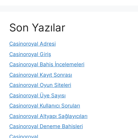
Son Yazılar
Casinoroyal Adresi
Casinoroyal Giriş
Casinoroyal Bahis İncelemeleri
Casinoroyal Kayıt Sonrası
Casinoroyal Oyun Siteleri
Casinoroyal Üye Sayısı
Casinoroyal Kullanıcı Soruları
Casinoroyal Altyapı Sağlayıcıları
Casinoroyal Deneme Bahisleri
Casinoroyal