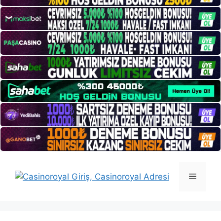
İçeriğe
atla
Menü