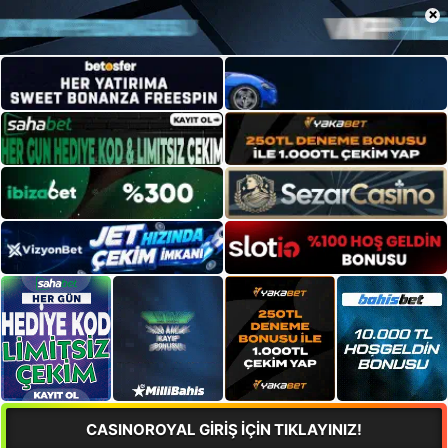
×
CASINOROYAL GİRİŞ İÇİN TIKLAYINIZ!