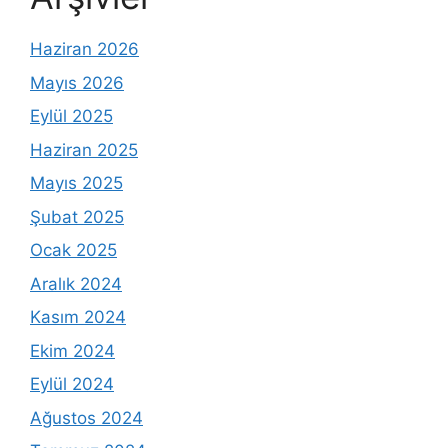
Haziran 2026
Mayıs 2026
Eylül 2025
Haziran 2025
Mayıs 2025
Şubat 2025
Ocak 2025
Aralık 2024
Kasım 2024
Ekim 2024
Eylül 2024
Ağustos 2024