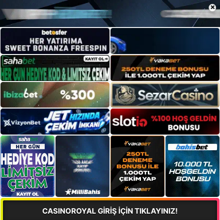
×
CASINOROYAL GİRİŞ İÇİN TIKLAYINIZ!