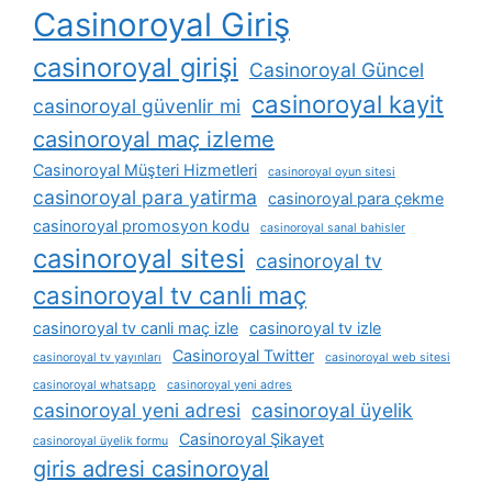
Casinoroyal Giriş
casinoroyal girişi
Casinoroyal Güncel
casinoroyal kayit
casinoroyal güvenlir mi
casinoroyal maç izleme
Casinoroyal Müşteri Hizmetleri
casinoroyal oyun sitesi
casinoroyal para yatirma
casinoroyal para çekme
casinoroyal promosyon kodu
casinoroyal sanal bahisler
casinoroyal sitesi
casinoroyal tv
casinoroyal tv canli maç
casinoroyal tv canli maç izle
casinoroyal tv izle
Casinoroyal Twitter
casinoroyal tv yayınları
casinoroyal web sitesi
casinoroyal whatsapp
casinoroyal yeni adres
casinoroyal yeni adresi
casinoroyal üyelik
Casinoroyal Şikayet
casinoroyal üyelik formu
giris adresi casinoroyal