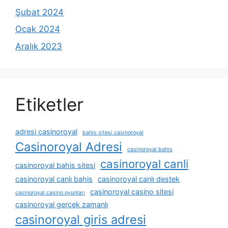
Şubat 2024
Ocak 2024
Aralık 2023
Etiketler
adresi casinoroyal
bahis sitesi casinoroyal
Casinoroyal Adresi
casinoroyal bahis
casinoroyal canli
casinoroyal bahis sitesi
casinoroyal canlı bahis
casinoroyal canlı destek
casinoroyal casino sitesi
casinoroyal casino oyunları
casinoroyal gerçek zamanlı
casinoroyal giris adresi