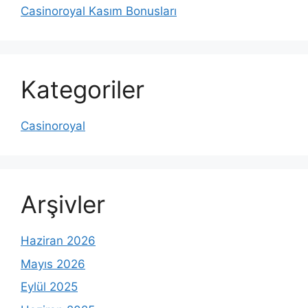
Casinoroyal Kasım Bonusları
Kategoriler
Casinoroyal
Arşivler
Haziran 2026
Mayıs 2026
Eylül 2025