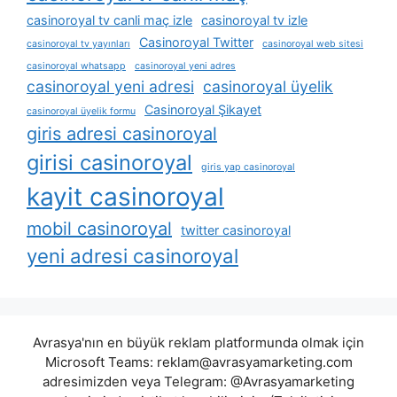
casinoroyal tv canli maç izle
casinoroyal tv izle
Casinoroyal Twitter
casinoroyal tv yayınları
casinoroyal web sitesi
casinoroyal whatsapp
casinoroyal yeni adres
casinoroyal yeni adresi
casinoroyal üyelik
Casinoroyal Şikayet
casinoroyal üyelik formu
giris adresi casinoroyal
girisi casinoroyal
giris yap casinoroyal
kayit casinoroyal
mobil casinoroyal
twitter casinoroyal
yeni adresi casinoroyal
Avrasya'nın en büyük reklam platformunda olmak için
Microsoft Teams:
reklam@avrasyamarketing.com
adresimizden veya Telegram: @Avrasyamarketing