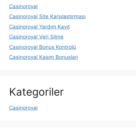
Casinoroyal
Casinoroyal Site Karşılaştırması
Casinoroyal Yardım Kayıt
Casinoroyal Veri Silme
Casinoroyal Bonus Kontrolü
Casinoroyal Kasım Bonusları
Kategoriler
Casinoroyal