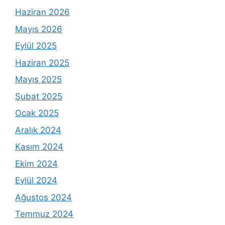
Haziran 2026
Mayıs 2026
Eylül 2025
Haziran 2025
Mayıs 2025
Şubat 2025
Ocak 2025
Aralık 2024
Kasım 2024
Ekim 2024
Eylül 2024
Ağustos 2024
Temmuz 2024