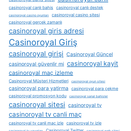
casinoroyal canlı bahis
casinoroyal canlı destek
casinoroyal casino sitesi
casinoroyal casino oyunları
casinoroyal gerçek zamanlı
casinoroyal giris adresi
Casinoroyal Giriş
casinoroyal girişi
Casinoroyal Güncel
casinoroyal kayit
casinoroyal güvenlir mi
casinoroyal maç izleme
Casinoroyal Müşteri Hizmetleri
casinoroyal oyun sitesi
casinoroyal para yatirma
casinoroyal para çekme
casinoroyal promosyon kodu
casinoroyal sanal bahisler
casinoroyal sitesi
casinoroyal tv
casinoroyal tv canli maç
casinoroyal tv canli maç izle
casinoroyal tv izle
Casinoroyal Twitter
casinoroyal tv yayınları
casinoroyal web sitesi