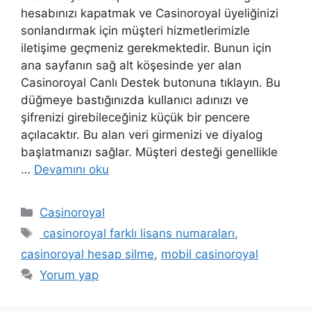
hesabınızı kapatmak ve Casinoroyal üyeliğinizi
sonlandırmak için müşteri hizmetlerimizle
iletişime geçmeniz gerekmektedir. Bunun için
ana sayfanın sağ alt köşesinde yer alan
Casinoroyal Canlı Destek butonuna tıklayın. Bu
düğmeye bastığınızda kullanıcı adınızı ve
şifrenizi girebileceğiniz küçük bir pencere
açılacaktır. Bu alan veri girmenizi ve diyalog
başlatmanızı sağlar. Müşteri desteği genellikle
…
Devamını oku
Kategoriler
Casinoroyal
Etiketler
casinoroyal farklı lisans numaraları
,
casinoroyal hesap silme
,
mobil casinoroyal
Yorum yap