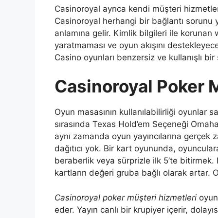
Casinoroyal ayrıca kendi müşteri hizmetler
Casinoroyal herhangi bir bağlantı sorunu
anlamına gelir. Kimlik bilgileri ile koruna
yaratmaması ve oyun akışını destekleyece
Casino oyunları benzersiz ve kullanışlı bir 
Casinoroyal Poker M
Oyun masasının kullanılabilirliği oyunlar s
sırasında Texas Hold’em Seçeneği Omaha 
aynı zamanda oyun yayıncılarına gerçek za
dağıtıcı yok. Bir kart oyununda, oyunculara
beraberlik veya sürprizle ilk 5’te bitirmek.
kartların değeri gruba bağlı olarak artar.
Casinoroyal poker müşteri hizmetleri
oyun
eder. Yayın canlı bir krupiyer içerir, dolayısı