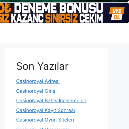
Son Yazılar
Casinoroyal Adresi
Casinoroyal Giriş
Casinoroyal Bahis İncelemeleri
Casinoroyal Kayıt Sonrası
Casinoroyal Oyun Siteleri