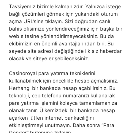
Tavsiyemiz bizimle kalmanızdır. Yalnızca isteğe
bağlı çözümleri görmek için yukarıdaki oturum
açma URL’sine tıklayın. Sizi doğrudan canlı
bahis ofisimize yönlendireceğimiz için başka bir
web sitesine yönlendirilmeyeceksiniz. Bu da
ekibimizin en önemli avantajlarından biri. Bu
sayede site adresi değiştiğinde ilk siz haberdar
olacak ve siteye erişebileceksiniz.
Casinoroyal para yatırma tekniklerini
kullanabilmek için öncelikle hesap açmalısınız.
Herhangi bir bankada hesap açabilirsiniz. Bu
teknoloji, cep telefonu numaranızı kullanarak
para yatırma işlemini kolayca tamamlamanıza
olanak tanır. Ülkemizdeki bir bankada hesap
açarken lütfen internet bankacılığını
etkinleştirmeyi unutmayın. Daha sonra “Para
Gönder” butonuna tıklayın.