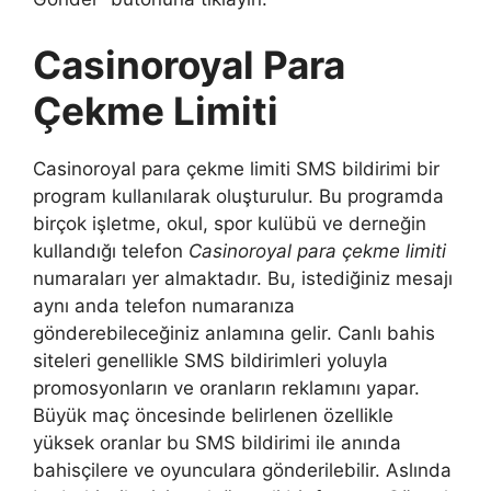
Casinoroyal Para
Çekme Limiti
Casinoroyal para çekme limiti SMS bildirimi bir
program kullanılarak oluşturulur. Bu programda
birçok işletme, okul, spor kulübü ve derneğin
kullandığı telefon
Casinoroyal para çekme limiti
numaraları yer almaktadır. Bu, istediğiniz mesajı
aynı anda telefon numaranıza
gönderebileceğiniz anlamına gelir. Canlı bahis
siteleri genellikle SMS bildirimleri yoluyla
promosyonların ve oranların reklamını yapar.
Büyük maç öncesinde belirlenen özellikle
yüksek oranlar bu SMS bildirimi ile anında
bahisçilere ve oyunculara gönderilebilir. Aslında