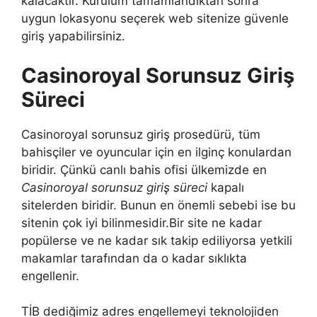
kalacaktır. Kurulum tamamlandıktan sonra
uygun lokasyonu seçerek web sitenize güvenle
giriş yapabilirsiniz.
Casinoroyal Sorunsuz Giriş
Süreci
Casinoroyal sorunsuz giriş prosedürü, tüm
bahisçiler ve oyuncular için en ilginç konulardan
biridir. Çünkü canlı bahis ofisi ülkemizde en
Casinoroyal sorunsuz giriş süreci
kapalı
sitelerden biridir. Bunun en önemli sebebi ise bu
sitenin çok iyi bilinmesidir.Bir site ne kadar
popülerse ve ne kadar sık ​​takip ediliyorsa yetkili
makamlar tarafından da o kadar sıklıkta
engellenir.
TİB dediğimiz adres engellemeyi teknolojiden