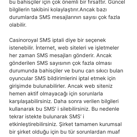
bu bahisçiler için çok önemli bir fırsattır. Güncel
bilgilerin takibini kolaylaştırır.Ancak bazı
durumlarda SMS mesajlarının sayısı çok fazla
olabilir.
Casinoroyal SMS iptali diye bir seçenek
istenebilir. İnternet, web siteleri ve işletmeler
her zaman SMS mesajları gönderir. Ancak
gönderilen SMS sayısının çok fazla olması
durumunda bahisçiler ve bunu can sıkıcı bulan
oyuncular SMS bildirimlerini iptal etmek için
girişimde bulunabilirler. Ancak web siteniz
hemen aktif olmayacağı için sorunlarla
karşılaşabilirsiniz. Daha sonra verilen bilgileri
kullanarak bu SMS’ i silebilirsiniz. Bu nedenle
tekrar istekte bulunarak SMS’ i
etkinleştirebilirsiniz. Şirket tamamen kurumsal
bir şirket olduğu için bu tür sorunlardan muaf