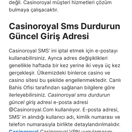
değil. Casinoroyal müşteri hizmetleri çözüm
bulmaya çalışacaktır.
Casinoroyal Sms Durdurun
Güncel Giriş Adresi
Casinoroyal SMS’ ini iptal etmek için e-postayı
kullanabilirsiniz. Ayrıca adres değişiklikleri
genellikle haftada bir kez yerine iki veya üç kez
gerçekleşir. Ülkemizdeki binlerce casino ve
casino sitesi bu şekilde engellenmektedir. Canlı
Bahis Ofisi tarafından sağlanan bilgilere göre
ilerleyebilirsiniz.
Casinoroyal sms durdurun
güncel giriş adresi
e-posta adresi
@Casinoroyal.Com kullanılıyor. E-posta adresi,
SMS’ in alındığı kullanıcı adı, kimlik numarası ve
telefon numarasıyla birlikte detaylandırılmalıdır.
Casinoroyal
Casinoroyal VPN uygulamasını