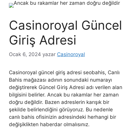
Casinoroyal Güncel
Giriş Adresi
Ocak 6, 2024
yazar
Casinoroyal
Casinoroyal güncel giriş adresi seobahis, Canlı
Bahis mağazası adının sonundaki numarayı
değiştirerek Güncel Giriş Adresi adı verilen alan
bilgisini belirler. Ancak bu rakamlar her zaman
doğru değildir. Bazen adreslerin karışık bir
şekilde belirlendiğini görüyoruz. Bu nedenle
canlı bahis ofisinizin adresindeki herhangi bir
değişiklikten haberdar olmalısınız.